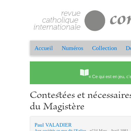
Accueil
Numéros
Collection
Do
« Ce qui est en jeu, c'
Contestées et nécessaires
du Magistère
Paul VALADIER
Aux sociétés ce que dit l'Eglise
- n°34 Mars - Avril 1981 