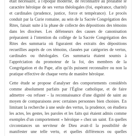
était nécessaire, à l'époque moderne, de reconnaître au préalable le
caractère héroïque de ses vertus théologales (foi, espérance, charité)
et cardinales (prudence, justice, force et tempérance). Le procès
conduit par la Curie romaine, au sein de la Sacrée Congrégation des
Rites, faisait suite à la phase de collecte des dépositions des témoins
dans les diocèses. Les défenseurs des causes de canonisation
préparaient à l'intention du collège de la Sacrée Congrégation des
Rites des summaria où figuraient des extraits des dépositions
recueillies auprès de ces témoins, classées par catégories de vertus,
cardinales ou théologales. Ces summaria étaient soumis à
l'appréciation du promoteur de la foi, des membres de la
Congrégation et du Pape, afin qu'ils puissent reconnaître ou non la
pratique effective de chaque vertu de manière héroïque.
Cette étude se propose d'analyser des comportements considérés
comme absolument parfaits par l'Église catholique, et de faire
admettre -ou refuser - la reconnaissance d'une dignité de saint au
moyen de comparaisons avec certaines personnes bien choisies. En
limitant la recherche à une seule des vertus, la prudence, on étudiera
les actes, les gestes, les paroles et les faits qui étaient admis comme
exemples d'un comportement « héroïque » chez un saint. En quelles
circonstances un serviteur de Dieu avait-il la possibilité de
manifester une telle vertu, et quelles différences ou quelles