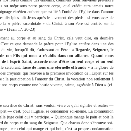
tons nos frères comme des ennemis, comment pourrons-nous prétendre
 ou méprisons notre propre corps, quel crédit aura jamais notre
gnage chrétien authentique est lié à l'unité de l'Eglise dans l'amour
s disciples, dit Jésus après le lavement des pieds : si vous avez de
 la « prière sacerdotale » du Christ. à son Père est centrée sur la
ie » (
Jean
17, 20-23).
ement au corps et au sang du Christ, cela veut dire, en dernière
e. C'est ce que demande le prêtre pour l'Eglise entière dans une des
du vin, lorsqu'il dit, s'adressant au Père : «
Regarde, Seigneur, le
i de ton Fils qui nous a rétablis dans ton alliance. Quand nous
 de l'Esprit Saint, accorde-nous d'être un seul corps et un seul
 le célébrant,
fasse de nous une éternelle offrande
» à la gloire de
 des croyants, qui renvoie à la première invocation de l'Esprit sur les
ue : la participation à l'amour du Christ, la vocation non seulement à
« nos corps comme une hostie vivante, sainte, agréable à Dieu » (cf.
sacrifice du Christ, sans vouloir vivre ce qu'il signifie et réalise —
l'Esprit — c'est, pour l'Eglise, se condamner soi-même. La communion
 elle juge celui qui y participe. « Quiconque mange le pain et boit la
gard du corps et du sang du Seigneur. Que chacun donc s'éprouve soi-
oupe ; car celui qui mange et qui boit, c'est sa propre condamnation