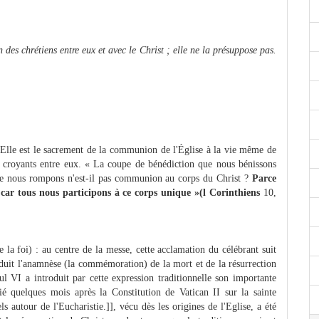
des chrétiens entre eux et avec le Christ ; elle ne la présuppose pas.
Elle est le sacrement de la communion de l'Église à la vie même de
 des croyants entre eux. « La coupe de bénédiction que nous bénissons
ue nous rompons n'est-il pas communion au corps du Christ ?
Parce
car tous nous participons à ce corps unique »(l Corinthiens
10,
la foi) : au centre de la messe, cette acclamation du célébrant suit
oduit l'anamnèse (la commémoration) de la mort et de la résurrection
l VI a introduit par cette expression traditionnelle son importante
é quelques mois après la Constitution de Vatican II sur la sainte
els autour de l'Eucharistie.]], vécu dès les origines de l'Eglise, a été