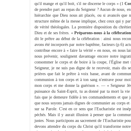
qu'il mange et qu'il boit, s'il ne discerne le corps » (1
Cor
de prendre part au repas du Seigneur ? Aucun de nous, en e
hiérarchie que Dieu nous ait placés, ou si avancés que 
structure même de la messe implique, chez ceux qui y par
de vérité théologales. La première disposition du chrétie
Dieu et de ses frères. «
Préparons-nous à la célébratio
dit le prêtre au début de la célébration : ainsi nous rec
avons été incorporés par notre baptême, facteurs (p.6) ac
contribue encore à « faire la vérité » en nous, en nous la
nous prévenir, soulignent davantage encore notre ingr
consommer le corps et de boire à la coupe, l'Église met s
Seigneur, je ne suis pas digne de te recevoir, mais dis
prières que fait le prêtre à voix basse, avant de communi
communion à ton corps et à ton sang n'entrave pour moi 
mon corps et me donne la guérison ». — « Seigneur Jésus
puissance du Saint-Esprit, tu as donné par ta mort la vi
fais que je demeure fidèle à tes commandements et que jam
que nous soyons jamais dignes de communier au corps et a
sur sa Parole. C'est en ce sens que l'Eucharistie est insé
péchés. Mais il y aurait illusion à penser que la comm
justes. Nous participons au sacrement de l'Eucharistie po
devons attendre du corps du Christ qu'il transforme notre 