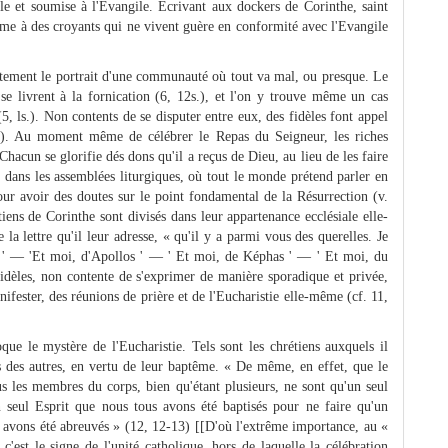
e et soumise à l'Evangile. Ecrivant aux dockers de Corinthe, saint
même à des croyants qui ne vivent guère en conformité avec l'Evangile
tement le portrait d'une communauté où tout va mal, ou presque. Le
se livrent à la fornication (6, 12s.), et l'on y trouve même un cas
(5, ls.). Non contents de se disputer entre eux, des fidèles font appel
ls.). Au moment même de célébrer le Repas du Seigneur, les riches
Chacun se glorifie dés dons qu'il a reçus de Dieu, au lieu de les faire
 dans les assemblées liturgiques, où tout le monde prétend parler en
r avoir des doutes sur le point fondamental de la Résurrection (v.
iens de Corinthe sont divisés dans leur appartenance ecclésiale elle-
 la lettre qu'il leur adresse, « qu'il y a parmi vous des querelles. Je
l ' — 'Et moi, d'Apollos ' — ' Et moi, de Képhas ' — ' Et moi, du
 fidèles, non contente de s'exprimer de manière sporadique et privée,
nifester, des réunions de prière et de l'Eucharistie elle-même (cf. 11,
que le mystère de l'Eucharistie. Tels sont les chrétiens auxquels il
ns des autres, en vertu de leur baptême. « De même, en effet, que le
us les membres du corps, bien qu'étant plusieurs, ne sont qu'un seul
un seul Esprit que nous tous avons été baptisés pour ne faire qu'un
us avons été abreuvés » (12, 12-13) [[D'où l'extrême importance, au «
'est le signe de l'unité catholique, hors de laquelle la célébration