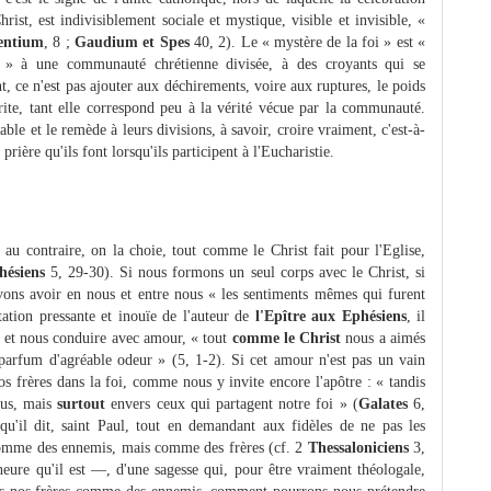
rist, est indivisiblement sociale et mystique, visible et invisible, «
entium
, 8 ;
Gaudium et Spes
40, 2). Le « mystère de la foi » est «
i » à une communauté chrétienne divisée, à des croyants qui se
 ce n'est pas ajouter aux déchirements, voire aux ruptures, le poids
ite, tant elle correspond peu à la vérité vécue par la communauté.
able et le remède à leurs divisions, à savoir, croire vraiment, c'est-à-
prière qu'ils font lorsqu'ils participent à l'Eucharistie.
 au contraire, on la choie, tout comme le Christ fait pour l'Eglise,
hésiens
5, 29-30). Si nous formons un seul corps avec le Christ, si
ons avoir en nous et entre nous « les sentiments mêmes qui furent
ation pressante et inouïe de l'auteur de
l'Epître aux Ephésiens
, il
 et nous conduire avec amour, « tout
comme le Christ
nous a aimés
n parfum d'agréable odeur » (5, 1-2). Si cet amour n'est pas un vain
os frères dans la foi, comme nous y invite encore l'apôtre : « tandis
ous, mais
surtout
envers ceux qui partagent notre foi » (
Galates
6,
 qu'il dit, saint Paul, tout en demandant aux fidèles de ne pas les
comme des ennemis, mais comme des frères (cf. 2
Thessaloniciens
3,
'heure qu'il est —, d'une sagesse qui, pour être vraiment théologale,