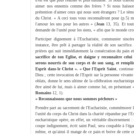
n'en est que plus réaliste et plus humaine. Si nous trai
aimer nos ennemis comme des frères ? Si nous haïssons
prétention d'aimer ceux qui nous sont étrangers ? Le témoi
du Christ. « A ceci tous vous reconnaîtront pour (p.5) me
l'amour les uns pour les autres » (
Jean
13, 35). Et toute
demande de l'unité pour les siens, « afin que le monde cro
Participer dignement à l'Eucharistie, communier sincèr
instance, être prêt à partager la réalité de son sacrific
prières qui suit immédiatement la consécration du pain et 
sacrifice de ton Eglise, et daigne y reconnaître celu
serons nourris de son corps et de son sang, et remplis
Esprit dans le Christ ». « Que l'Esprit Saint
, continue
Dieu ; cette invocation de l'Esprit sur la personne vivante
oblats, donne le sens ultime de la célébration eucharistiq
être aimé de lui, mais à aimer comme lui, en présentant 
Romains
12, 1).
« Reconnaissons que nous sommes pécheurs »
Prendre part au sacrement de l'Eucharistie, commémorer le 
l'unité du corps du Christ dans la charité répandue par 
eucharistique opère, en effet, un véritable discernement :
coupe indignement, écrit saint Paul, sera coupable à l'é
même, et qu'ainsi il mange de ce pain et boive de cette c