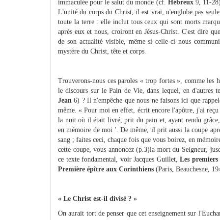
immaculée pour le salut du monde (cf.
Hébreux
9, 11-28)
L'unité du corps du Christ, il est vrai, n'englobe pas seul
toute la terre : elle inclut tous ceux qui sont morts marq
après eux et nous, croiront en Jésus-Christ. C'est dire que
de son actualité visible, même si celle-ci nous communiq
mystère du Christ, tête et corps.
Trouverons-nous ces paroles « trop fortes », comme les 
le discours sur le Pain de Vie, dans lequel, en d'autres t
Jean
6) ? Il n'empêche que nous ne faisons ici que rappele
même. « Pour moi en effet, écrit encore l'apôtre, j'ai reç
la nuit où il était livré, prit du pain et, ayant rendu grâce
en mémoire de moi '. De même, il prit aussi la coupe aprè
sang ; faites ceci, chaque fois que vous boirez, en mémoir
cette coupe, vous annoncez (p.3)la mort du Seigneur, jus
ce texte fondamental, voir Jacques Guillet,
Les premiers 
Première épître aux Corinthiens
(Paris, Beauchesne, 19
« Le Christ est-il divisé ? »
On aurait tort de penser que cet enseignement sur l'Euchar