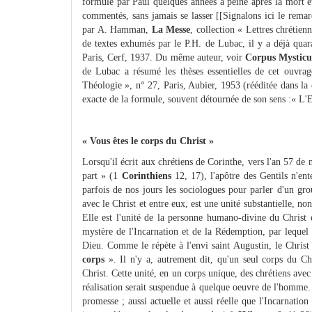
formulé par Paul quelques années à peine après la mort et 
commentés, sans jamais se lasser [[Signalons ici le remarq
par A. Hamman,
La Messe
, collection « Lettres chrétien
de textes exhumés par le P.H. de Lubac, il y a déjà qua
Paris, Cerf, 1937. Du même auteur, voir
Corpus Mystic
de Lubac a résumé les thèses essentielles de cet ouvra
Théologie », n° 27, Paris, Aubier, 1953 (rééditée dans la 
exacte de la formule, souvent détournée de son sens :« L'Egli
« Vous êtes le corps du Christ »
Lorsqu'il écrit aux chrétiens de Corinthe, vers l'an 57 de
part » (1
Corinthiens
12, 17), l'apôtre des Gentils n'en
parfois de nos jours les sociologues pour parler d'un gr
avec le Christ et entre eux, est une unité substantielle, n
Elle est l'unité de la personne humano-divine du Christ e
mystère de l'Incarnation et de la Rédemption, par lequ
Dieu. Comme le répète à l'envi saint Augustin, le Christ 
corps
». Il n'y a, autrement dit, qu'un seul corps du Chri
Christ. Cette unité, en un corps unique, des chrétiens avec
réalisation serait suspendue à quelque oeuvre de l'homme. E
promesse ; aussi actuelle et aussi réelle que l'Incarnatio