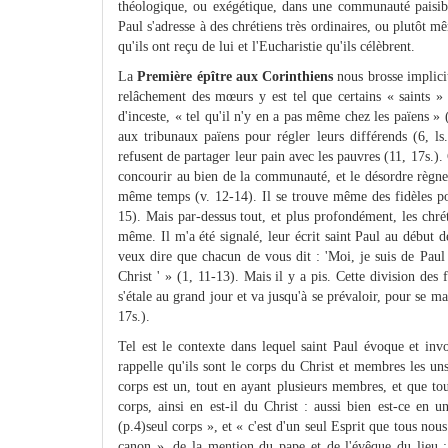
théologique, ou exégétique, dans une communauté paisibl
Paul s'adresse à des chrétiens très ordinaires, ou plutôt 
qu'ils ont reçu de lui et l'Eucharistie qu'ils célèbrent.
La
Première épître aux Corinthiens
nous brosse implici
relâchement des mœurs y est tel que certains « saints » 
d'inceste, « tel qu'il n'y en a pas même chez les païens » 
aux tribunaux païens pour régler leurs différends (6, 
refusent de partager leur pain avec les pauvres (11, 17s.). 
concourir au bien de la communauté, et le désordre règne
même temps (v. 12-14). Il se trouve même des fidèles pou
15). Mais par-dessus tout, et plus profondément, les chrét
même. Il m'a été signalé, leur écrit saint Paul au début de
veux dire que chacun de vous dit : 'Moi, je suis de Pau
Christ ' » (1, 11-13). Mais il y a pis. Cette division des
s'étale au grand jour et va jusqu'à se prévaloir, pour se ma
17s.).
Tel est le contexte dans lequel saint Paul évoque et invo
rappelle qu'ils sont le corps du Christ et membres les u
corps est un, tout en ayant plusieurs membres, et que to
corps, ainsi en est-il du Christ : aussi bien est-ce en 
(p.4)seul corps », et « c'est d'un seul Esprit que tous no
canon », de la mention du pape et de l'évêque du lieu : c