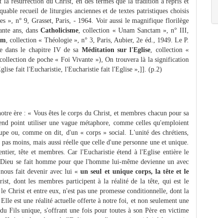
la résurrection du Christ, en des termes que la tradition a repris et
uable recueil de liturgies anciennes et de textes patristiques choisis
nes », n° 9, Grasset, Paris, - 1964. Voir aussi le magnifique florilège
rante ans, dans
Catholicisme
, collection « Unam Sanctam », n° III,
um
, collection « Théologie », n° 3, Paris, Aubier, 2e éd., 1949. Le P.
ge dans le chapitre IV de sa
Méditation sur l'Eglise
, collection «
collection de poche « Foi Vivante »), On trouvera là la signification
se fait l'Eucharistie, l'Eucharistie fait l'Eglise »,]]. (p.2)
 notre ère : « Vous êtes le corps du Christ, et membres chacun pour sa
tend point utiliser une vague métaphore, comme celles qu'emploient
oupe ou, comme on dit, d'un « corps » social. L'unité des chrétiens,
on pas moins, mais aussi réelle que celle d'une personne une et unique.
ntier, tête et membres. Car l'Eucharistie étend à l'Eglise entière le
el Dieu se fait homme pour que l'homme lui-même devienne un avec
nous fait devenir avec lui «
un seul et unique corps, la tête et le
st, dont les membres participent à la réalité de la tête, qui est le
 le Christ et entre eux, n'est pas une promesse conditionnelle, dont la
lle est une réalité actuelle offerte à notre foi, et non seulement une
n du Fils unique, s'offrant une fois pour toutes à son Père en victime