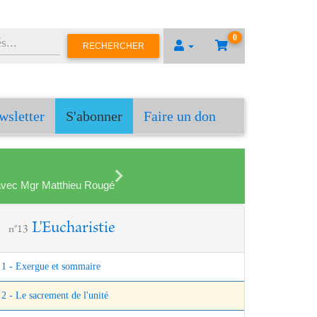
0
RECHERCHER
wsletter
S'abonner
Faire un don
en avec Mgr Matthieu Rougé
L'Eucharistie
n°13
1 - Exergue et sommaire
2 - Le sacrement de l'unité