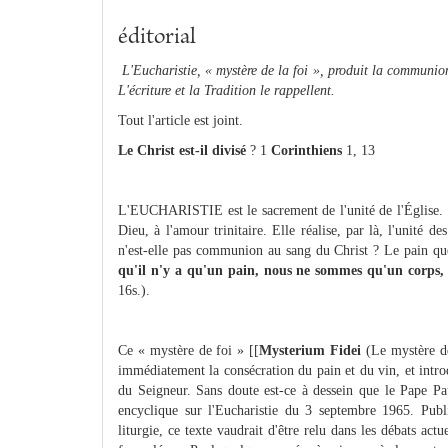
éditorial
L'Eucharistie, « mystère de la foi », produit la communion 
L'écriture et la Tradition le rappellent.
Tout l'article est joint.
Le Christ est-il divisé
? 1
Corinthiens
1, 13
L'EUCHARISTIE est le sacrement de l'unité de l'Église. 
Dieu, à l'amour trinitaire. Elle réalise, par là, l'unité
n'est-elle pas communion au sang du Christ ? Le pain q
qu'il n'y a qu'un pain, nous ne sommes qu'un corps, 
16s.).
Ce « mystère de foi » [[
Mysterium Fidei
(Le mystère de 
immédiatement la consécration du pain et du vin, et intr
du Seigneur. Sans doute est-ce à dessein que le Pape Pau
encyclique sur l'Eucharistie du 3 septembre 1965. Publi
liturgie, ce texte vaudrait d'être relu dans les débats actu