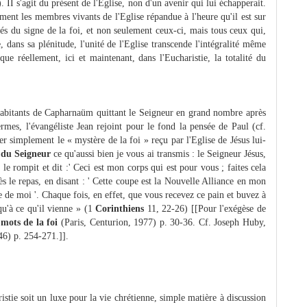
. II s'agit du présent de l'Eglise, non d'un avenir qui lui échapperait.
ement les membres vivants de l'Eglise répandue à l'heure qu'il est sur
ués du signe de la foi, et non seulement ceux-ci, mais tous ceux qui,
, dans sa plénitude, l'unité de l'Eglise transcende l'intégralité même
ue réellement, ici et maintenant, dans l'Eucharistie, la totalité du
habitants de Capharnaüm quittant le Seigneur en grand nombre après
ermes, l'évangéliste Jean rejoint pour le fond la pensée de Paul (cf.
r simplement le « mystère de la foi » reçu par l'Eglise de Jésus lui-
u
du Seigneur
ce qu'aussi bien je vous ai transmis : le Seigneur Jésus,
, le rompit et dit :' Ceci est mon corps qui est pour vous ; faites cela
s le repas, en disant : ' Cette coupe est la Nouvelle Alliance en mon
e de moi '. Chaque fois, en effet, que vous recevez ce pain et buvez à
qu'à ce qu'il vienne » (1
Corinthiens
11, 22-26) [[Pour l'exégèse de
mots de la foi
(Paris, Centurion, 1977) p. 30-36. Cf. Joseph Huby,
46) p. 254-271.]].
istie soit un luxe pour la vie chrétienne, simple matière à discussion