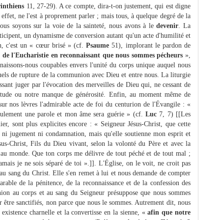
inthiens
11, 27-29). A ce compte, dira-t-on justement, qui est digne
ffet, ne l'est à proprement parler ; mais tous, à quelque degré de la
nous soyons sur la voie de la sainteté, nous avons à le
devenir
. La
ticipent, un dynamisme de conversion autant qu'un acte d'humilité et
n, c'est un « cœur brisé » (cf.
Psaume
51), implorant le pardon de
n de l'Eucharistie en reconnaissant que nous sommes pécheurs
»,
onnaissons-nous coupables envers l'unité du corps unique auquel nous
tuels de rupture de la communion avec Dieu et entre nous. La liturgie
issant juger par l'évocation des merveilles de Dieu qui, ne cessant de
atitude ou notre manque de générosité. Enfin, au moment même de
ur nos lèvres l'admirable acte de foi du centurion de l'Évangile : «
 seulement une parole et mon âme sera guérie » (cf.
Luc
7, 7) [[Les
er, sont plus explicites encore : « Seigneur Jésus-Christ, que cette
ni jugement ni condamnation, mais qu'elle soutienne mon esprit et
-Christ, Fils du Dieu vivant, selon la volonté du Père et avec la
e au monde. Que ton corps me délivre de tout péché et de tout mal ;
ais je ne sois séparé de toi ».]]. L'Église, on le voit, ne croit pas
u sang du Christ. Elle s'en remet à lui et nous demande de compter
parable de la pénitence, de la reconnaissance et de la confession des
union au corps et au sang du Seigneur présuppose que nous sommes
ur être sanctifiés, non parce que nous le sommes. Autrement dit, nous
existence charnelle et la convertisse en la sienne, «
afin que notre