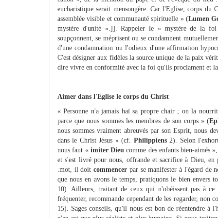
eucharistique serait mensongère: Car l'Eglise, corps du Ch
assemblée visible et communauté spirituelle » (
Lumen G
mystère d'unité ».]]. Rappeler le « mystère de la fo
soupçonnent, se méprisent ou se condamnent mutuellement,
d'une condamnation ou l'odieux d'une affirmation hypocr
C'est désigner aux fidèles la source unique de la paix vérit
dire vivre en conformité avec la foi qu'ils proclament et la 
Aimer dans l'Eglise le corps du Christ
« Personne n'a jamais haï sa propre chair ; on la nourrit
parce que nous sommes les membres de son corps » (
Ep
nous sommes vraiment abreuvés par son Esprit, nous dev
dans le Christ Jésus » (cf.
Philippiens
2). Selon l'exhort
nous faut «
imiter Dieu
comme des enfants bien-aimés »,
et s'est livré pour nous, offrande et sacrifice à Dieu, e
.mot, il doit
commencer
par se manifester à l'égard de n
que nous en avons le temps, pratiquons le bien envers t
10). Ailleurs, traitant de ceux qui n'obéissent pas à ce
fréquenter, recommande cependant de les regarder, non 
15). Sages conseils, qu'il nous est bon de réentendre à l