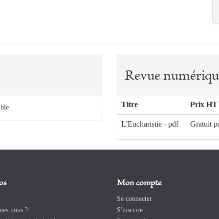
Revue numériqu
Titre
Prix HT
ible
L'Eucharistie - pdf
Gratuit p
os
Mon compte
Se connecter
es nous ?
S'inscrire