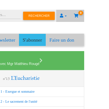
0
RECHERCHER
wsletter
S'abonner
Faire un don
en avec Mgr Matthieu Rougé
L'Eucharistie
n°13
1 - Exergue et sommaire
2 - Le sacrement de l'unité