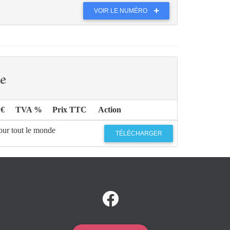
VOIR LE NUMÉRO
e
 €
TVA %
Prix TTC
Action
our tout le monde
TÉLÉCHARGER