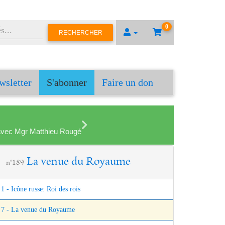
0
RECHERCHER
wsletter
S'abonner
Faire un don
en avec Mgr Matthieu Rougé
La venue du Royaume
n°189
1 - Icône russe: Roi des rois
7 - La venue du Royaume