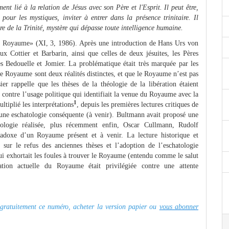
nt lié à la relation de Jésus avec son Père et l'Esprit. Il peut être,
ur les mystiques, inviter à entrer dans la présence trinitaire.
Il
 de la Trinité, mystère qui dépasse toute intelligence humaine.
 «le Royaume» (XI, 3, 1986). Après une introduction de Hans Urs von
aux Cottier et Barbarin, ainsi que celles de deux jésuites, les Pères
 Bedouelle et Jomier. La problématique était très marquée par les
 le Royaume sont deux réalités distinctes, et que le Royaume n’est pas
ier rappelle que les thèses de la théologie de la libération étaient
 contre l’usage politique qui identifiait la venue du Royaume avec la
1
ltiplié les interprétations
, depuis les premières lectures critiques de
’une eschatologie conséquente (à venir). Bultmann avait proposé une
hatologie réalisée, plus récemment enfin, Oscar Cullmann, Rudolf
doxe d’un Royaume présent et à venir. La lecture historique et
 sur le refus des anciennes thèses et l’adoption de l’eschatologie
, qui exhortait les foules à trouver le Royaume (entendu comme le salut
ation actuelle du Royaume était privilégiée contre une attente
r gratuitement ce numéro, acheter la version papier ou
vous abonner