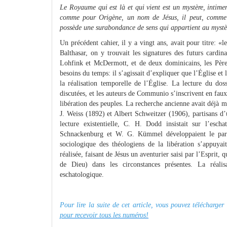
Le Royaume qui est là et qui vient est un mystère, intimeme
comme pour Origène, un nom de Jésus, il peut, comme po
possède une surabondance de sens qui appartient au mystère
Un précédent cahier, il y a vingt ans, avait pour titre:
Balthasar, on y trouvait les signatures des futurs cardin
Lohfink et McDermott, et de deux dominicains, les Pères
besoins du temps: il s’agissait d’expliquer que l’Église et
la réalisation temporelle de l’Église. La lecture du doss
discutées, et les auteurs de Communio s’inscrivent en faux
libération des peuples. La recherche ancienne avait déjà mu
J. Weiss (1892) et Albert Schweitzer (1906), partisans d
lecture existentielle, C. H. Dodd insistait sur l’esc
Schnackenburg et W. G. Kümmel développaient le para
sociologique des théologiens de la libération s’appuyait
réalisée, faisant de Jésus un aventurier saisi par l’Esprit
de Dieu) dans les circonstances présentes. La réalis
eschatologique.
Pour lire la suite de cet article, vous pouvez télécharge
pour recevoir tous les numéros!