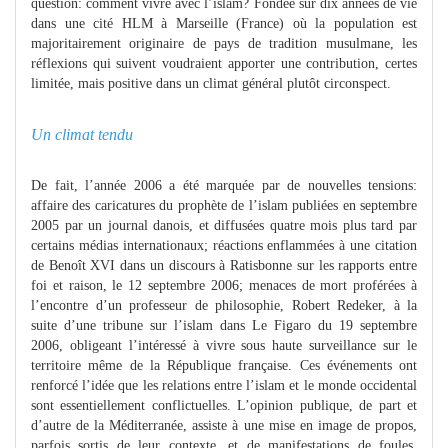
question: comment vivre avec l’islam? Fondée sur dix années de vie
dans une cité HLM à Marseille (France) où la population est
majoritairement originaire de pays de tradition musulmane, les
réflexions qui suivent voudraient apporter une contribution, certes
limitée, mais positive dans un climat général plutôt circonspect.
Un climat tendu
De fait, l’année 2006 a été marquée par de nouvelles tensions:
affaire des caricatures du prophète de l’islam publiées en septembre
2005 par un journal danois, et diffusées quatre mois plus tard par
certains médias internationaux; réactions enflammées à une citation
de Benoît XVI dans un discours à Ratisbonne sur les rapports entre
foi et raison, le 12 septembre 2006; menaces de mort proférées à
l’encontre d’un professeur de philosophie, Robert Redeker, à la
suite d’une tribune sur l’islam dans Le Figaro du 19 septembre
2006, obligeant l’intéressé à vivre sous haute surveillance sur le
territoire même de la République française. Ces événements ont
renforcé l’idée que les relations entre l’islam et le monde occidental
sont essentiellement conflictuelles. L’opinion publique, de part et
d’autre de la Méditerranée, assiste à une mise en image de propos,
parfois sortis de leur contexte, et de manifestations de foules,