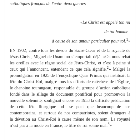
catholiques français de l'entre-deux guerres.
«
Le Christ est appelé ton roi
–de toi homme–
1
à cause de son amour particulier pour toi.
»
EN 1902, contre tous les dévots du Sacré-Cœur et de la royauté de
Jésus-Christ, Miguel de Unamuno s’emportait déjà: «On nous rebat
les oreilles avec le règne social de Jésus-Christ, et c’est à peine si
2
ceux qui l’annoncent, entendent ce que cela signifie.
» Malgré la
promulgation en 1925 de l’encyclique Quas Primas qui instituait la
fête du Christ-Roi, malgré tous les efforts de catéchèse de l’Église,
le chanoine tourangeau, responsable du groupe d’action catholique
fondé dans le sillage du document pontifical pour promouvoir la
nouvelle solennité, soulignait encore en 1953 la difficile prédication
de cette fête liturgique: «Il se peut que beaucoup de nos
contemporains, et surtout de nos compatriotes, soient étrangers à
la dévotion au Christ-Roi à cause même de son nom. La royauté
3
n’est pas à la mode en France; le titre de roi sonne mal.
»