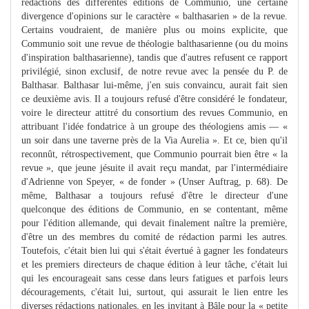
rédactions des différentes éditions de Communio, une certaine
divergence d'opinions sur le caractère « balthasarien » de la revue.
Certains voudraient, de manière plus ou moins explicite, que
Communio soit une revue de théologie balthasarienne (ou du moins
d'inspiration balthasarienne), tandis que d'autres refusent ce rapport
privilégié, sinon exclusif, de notre revue avec la pensée du P. de
Balthasar. Balthasar lui-même, j'en suis convaincu, aurait fait sien
ce deuxième avis. Il a toujours refusé d'être considéré le fondateur,
voire le directeur attitré du consortium des revues Communio, en
attribuant l'idée fondatrice à un groupe des théologiens amis — «
un soir dans une taverne près de la Via Aurelia ». Et ce, bien qu'il
reconnût, rétrospectivement, que Communio pourrait bien être « la
revue », que jeune jésuite il avait reçu mandat, par l'intermédiaire
d'Adrienne von Speyer, « de fonder » (Unser Auftrag, p. 68). De
même, Balthasar a toujours refusé d'être le directeur d'une
quelconque des éditions de Communio, en se contentant, même
pour l'édition allemande, qui devait finalement naître la première,
d'être un des membres du comité de rédaction parmi les autres.
Toutefois, c'était bien lui qui s'était évertué à gagner les fondateurs
et les premiers directeurs de chaque édition à leur tâche, c'était lui
qui les encourageait sans cesse dans leurs fatigues et parfois leurs
découragements, c'était lui, surtout, qui assurait le lien entre les
diverses rédactions nationales, en les invitant à Bâle pour la « petite