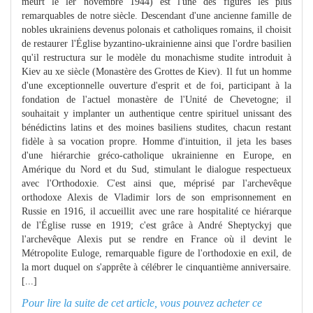
meurt le ler novembre 1944) est l'une des figures les plus
remarquables de notre siècle. Descendant d'une ancienne famille de
nobles ukrainiens devenus polonais et catholiques romains, il choisit
de restaurer l'Église byzantino-ukrainienne ainsi que l'ordre basilien
qu'il restructura sur le modèle du monachisme studite introduit à
Kiev au xe siècle (Monastère des Grottes de Kiev). Il fut un homme
d'une exceptionnelle ouverture d'esprit et de foi, participant à la
fondation de l'actuel monastère de l'Unité de Chevetogne; il
souhaitait y implanter un authentique centre spirituel unissant des
bénédictins latins et des moines basiliens studites, chacun restant
fidèle à sa vocation propre. Homme d'intuition, il jeta les bases
d'une hiérarchie gréco-catholique ukrainienne en Europe, en
Amérique du Nord et du Sud, stimulant le dialogue respectueux
avec l'Orthodoxie. C'est ainsi que, méprisé par l'archevêque
orthodoxe Alexis de Vladimir lors de son emprisonnement en
Russie en 1916, il accueillit avec une rare hospitalité ce hiérarque
de l'Église russe en 1919; c'est grâce à André Sheptyckyj que
l'archevêque Alexis put se rendre en France où il devint le
Métropolite Euloge, remarquable figure de l'orthodoxie en exil, de
la mort duquel on s'apprête à célébrer le cinquantième anniversaire.
[...]
Pour lire la suite de cet article, vous pouvez acheter ce