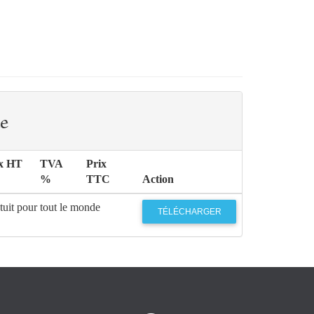
e
x HT
TVA
Prix
%
TTC
Action
tuit pour tout le monde
TÉLÉCHARGER