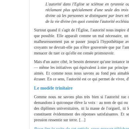
L'autorité dans l'Eglise se sclérose en tyrannie o
réclamant plus spécialement d'une seule des trois 
divine où les personnes se distinguent par leurs 
de la vie divine (en quoi consiste l'autorité ecclési
Surtout quand il s'agit de l'Église, l'autorité nous inspire 
que possible. Elle apparaît comme un mal nécessaire, un 
malheureusement pas se passer jusqu'à l'hypothétique a
croyants ne devrait-elle pas n'être gouvernée que par l'a
menacer de tuer ce qu'elle est censée promouvoir.
Mais d'un autre côté, le besoin demeure qu'une instance inst
— même les initiatives qui équivalent à nier par principe
aimés. Et comme nous nous savons au fond peu aimables,
écraser. En ce sens, l'autorité est ce qui permet de vivre, 
Le modèle trinitaire
Comme nous ne savons plus très bien si l'autorité tue o
demandons à quiconque élève la voix : au nom de qui ou de
des diplômes universitaires, ni la masse de l'orgueil, n
constituent évidemment des réponses satisfaisantes. Et s
pression ressentie sur terre. [...]
Pour lire la suite de cet article, vous pouvez téléch