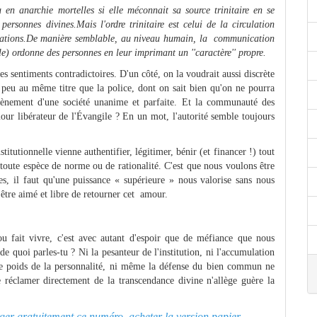
u en anarchie mortelles si elle méconnait sa source trinitaire en se
personnes divines.Mais l'ordre trinitaire est celui de la circulation
relations.De manière semblable, au niveau humain, la communication
ale) ordonne des personnes en leur imprimant un ''caractère'' propre.
des sentiments contradictoires. D'un côté, on la voudrait aussi discrète
peu au même titre que la police, dont on sait bien qu'on ne pourra
vènement d'une société unanime et parfaite. Et la communauté des
mour libérateur de l'Évangile ? En un mot, l'autorité semble toujours
itutionnelle vienne authentifier, légitimer, bénir (et financer !) tout
 toute espèce de norme ou de rationalité. C'est que nous voulons être
 il faut qu'une puissance « supérieure » nous valorise sans nous
d'être aimé et libre de retourner cet amour.
u fait vivre, c'est avec autant d'espoir que de méfiance que nous
 quoi parles-tu ? Ni la pesanteur de l'institution, ni l'accumulation
i le poids de la personnalité, ni même la défense du bien commun ne
e réclamer directement de la transcendance divine n'allège guère la
arger gratuitement ce numéro, acheter la version papier