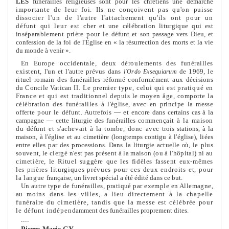
LES
funérailles religieuses sont pour les chrétiens une démarche
importante de leur foi. Ils ne conçoivent pas qu'on puisse
dissocier
l'un de l'autre l'attache
me
nt qu'ils ont pour un
défunt qui leur est
cher et une célébration liturgique qui est
inséparable
me
nt prière pour le
défunt et son passage vers Dieu, et
confession de la foi de l'Église en « la résurrection des morts et la vie
du monde à venir ».
En Europe occidentale, deux déroule
me
nts des funérailles
existent,
l'un et l'autre prévus dans
de 1969, le
l'Ordo Exsequiarum
rituel romain des funérailles réformé conformé
me
nt aux décisions
du Concile Vatican
Le premier type, celui qui est pratiqué en
II.
France et qui est tradi­
tionnel depuis le moyen âge, comporte la
célébration des funérailles à
l'église, avec en principe la
me
sse
offerte pour le défunt. Autrefois — et
encore dans certains cas à la
campagne — cette liturgie des funérailles
com
me
nçait à la maison
du défunt et s'achevait à la tombe, donc avec
trois stations, à la
maison, à l'église et au ci
me
tière (longtemps contigu à
l'église), liées
entre elles par des processions. Dans la liturgie actuelle
le plus
où,
souvent, le clergé n'est pas présent à la maison (ou à l'hôpital) ni
au
ci
me
tière, le Rituel suggère que les fidèles fassent eux-mê
me
s
les
prières liturgiques prévues pour ces deux endroits et, pour
la langue
française, un livret spécial a été édité dans ce but.
Un autre type de funérailles, pratiqué par exemple en Allemagne,
au
moins dans les villes, a lieu directe
me
nt à la chapelle
funéraire du
ci
me
tière, tandis que la
me
sse est célébrée pour
le défunt indépen­
dam
me
nt des funérailles propre
me
nt dites.
....