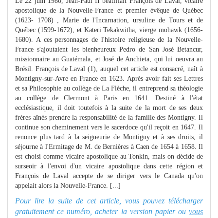
Le 22 juin 1980, Jean-Paul II béatifiait François de Laval, vicaire
apostolique de la Nouvelle-France et premier évêque de Québec
(1623- 1708) , Marie de l'Incarnation, ursuline de Tours et de
Québec (1599-1672), et Kateri Tekakwitha, vierge mohawk (1656-
1680). A ces personnages de l'histoire religieuse de la Nouvelle-
France s'ajoutaient les bienheureux Pedro de San José Betancur,
missionnaire au Guatémala, et José de Anchieta, qui lui oeuvra au
Brésil. François de Laval (1), auquel cet article est consacré, naît à
Montigny-sur-Avre en France en 1623. Après avoir fait ses Lettres
et sa Philosophie au collège de La Flèche, il entreprend sa théologie
au collège de Clermont à Paris en 1641. Destiné à l'état
ecclésiastique, il doit toutefois à la suite de la mort de ses deux
frères aînés prendre la responsabilité de la famille des Montigny. Il
continue son cheminement vers le sacerdoce qu'il reçoit en 1647. Il
renonce plus tard à la seigneurie de Montigny et à ses droits, il
séjourne à l'Ermitage de M. de Bernières à Caen de 1654 à 1658. Il
est choisi comme vicaire apostolique au Tonkin, mais on décide de
surseoir à l'envoi d'un vicaire apostolique dans cette région et
François de Laval accepte de se diriger vers le Canada qu'on
appelait alors la Nouvelle-France. [...]
Pour lire la suite de cet article, vous pouvez télécharger
gratuitement ce numéro, acheter la version papier ou
vous