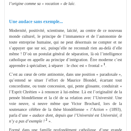
l’origine comme sa « vocation » de laïc.
Une audace sans exemple...
Modernité, positivité, scientisme, laïcité, au centre de ce nouveau
monde culturel, le principe de l’immanence et de l’autonomie de
toute entreprise humaine, qui ne peut désormais ne compter et ne
s’appuyer que sur soi, puisqu’elle ne reconnaît rien au-delà d’elle
même ! D’où un postulat général de séparation, là où l’intelligence
catholique en appelle au principe d’intégration. Être moderne c’est
1
apprendre à spécialiser, à séparer : le choc est « frontal »
.
C’est au cœur de cette antinomie, dans une position « paradoxale »,
qu’entend se situer l’effort de Maurice Blondel, écartant tout
concordisme, ou toute concession, qui, pente glissante, conduirait «
l’Esprit Chrétien » à renoncer à lui-même. Là est l’originalité de la
pensée blondélienne et la clé de sa relation avec l’Université. Une
voie neuve, si neuve même que Victor Brochard, lors de la
soutenance célèbre de la thèse blondélienne «
l’Action
» (1893),
parla d’une «
audace dont, depuis que l’Université est Université, il
2
n’y a pas d’exemple !
».
Formé dans une famille profondément catholique, d’une grande