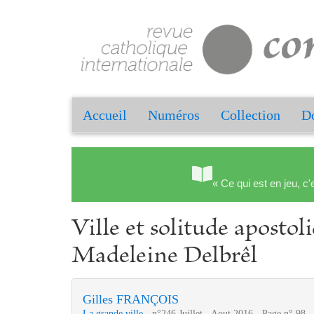
Accueil
Numéros
Collection
Do
« Ce qui est en jeu, c'
Ville et solitude aposto
Madeleine Delbrêl
Gilles FRANÇOIS
La grande ville
- n°246 Juillet - Aout 2016 - Page n° 98