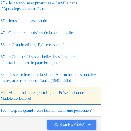
27 - Jeune épouse et prostituée – La ville dans
l’Apocalypse de saint Jean
37 - Jérusalem et ses doubles
47 - Grandeurs et misères de la grande ville
53 - « Grande ville », Église et société
67 - « Comme elles sont belles les villes … » -
L’urbanisme avec le pape François
83 - Des chrétiens dans la ville – Approches missionnaires
des espaces urbains en France (1945‑2005)
98 - Ville et solitude apostolique – Présentation de
Madeleine Delbrêl
107 - Depuis quand l’être humain est‑il une personne ?
VOIR LE NUMÉRO