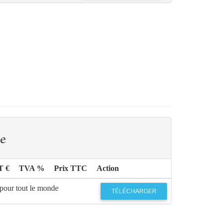
e
T €
TVA %
Prix TTC
Action
 pour tout le monde
TÉLÉCHARGER