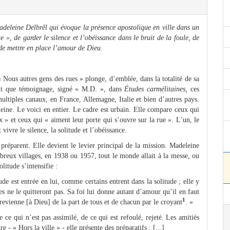
Madeleine Delbrêl qui évoque la présence apostolique en ville dans un
ue », de garder le silence et l’obéissance dans le bruit de la foule, de
 de mettre en place l’amour de Dieu.
 Nous autres gens des rues » plonge, d’emblée, dans la totalité de sa
nt que témoignage, signé « M.D. », dans
Études carmélitaines,
ces
multiples canaux, en France, Allemagne, Italie et bien d’autres pays.
leine. Le voici en entier. Le cadre est urbain. Elle compare ceux qui
x » et ceux qui « aiment leur porte qui s’ouvre sur la rue ». L’un, le
 vivre le silence, la solitude et l’obéissance.
 préparent. Elle devient le levier principal de la mission. Madeleine
breux villages, en 1938 ou 1957, tout le monde allait à la messe, ou
olitude s’intensifie :
itude est entrée en lui, comme certains entrent dans la solitude ; elle y
les ne le quitteront pas. Sa foi lui donne autant d’amour qu’il en faut
1
revienne [à Dieu] de la part de tous et de chacun par le croyant
. »
 ce qui n’est pas assimilé, de ce qui est refoulé, rejeté. Les amitiés
 ‑ « Hors la ville » ‑ elle présente des préparatifs : [...]