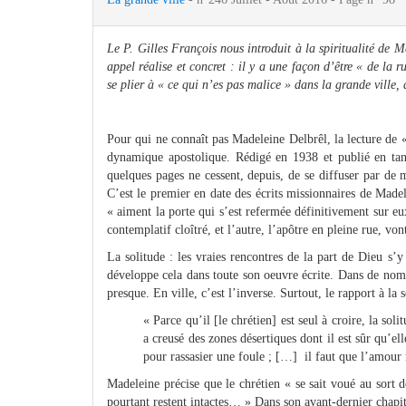
Le P. Gilles François nous introduit à la spiritualité de 
appel réalise et concret : il y a une façon d’être « de la r
se plier à « ce qui n’es pas malice » dans la grande ville,
Pour qui ne connaît pas Madeleine Delbrêl, la lecture de «
dynamique apostolique. Rédigé en 1938 et publié en ta
quelques pages ne cessent, depuis, de se diffuser par de 
C’est le premier en date des écrits missionnaires de Made
« aiment la porte qui s’est refermée définitivement sur eu
contemplatif cloîtré, et l’autre, l’apôtre en pleine rue, vont
La solitude : les vraies rencontres de la part de Dieu s’y
développe cela dans toute son oeuvre écrite. Dans de nom
presque. En ville, c’est l’inverse. Surtout, le rapport à la s
« Parce qu’il [le chrétien] est seul à croire, la sol
a creusé des zones désertiques dont il est sûr qu’el
pour rassasier une foule ; […]
il faut que l’amour 
Madeleine précise que le chrétien « se sait voué au sort de
pourtant restent intactes… » Dans son avant‑dernier chapitre