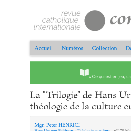
Accueil
Numéros
Collection
Do
« Ce qui est en jeu, c'
La "Trilogie" de Hans Ur
théologie de la culture 
Mgr. Peter HENRICI
Hans Urs von Balthasar : Théologie et culture
- n°178 Mar