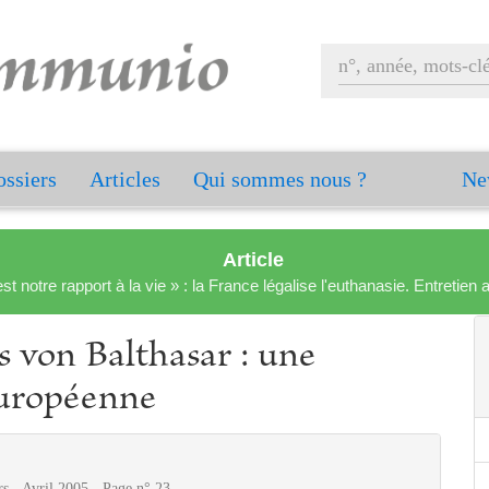
ssiers
Articles
Qui sommes nous ?
Ne
Article
est notre rapport à la vie » : la France légalise l'euthanasie. Entreti
s von Balthasar : une
européenne
s - Avril 2005 - Page n° 23