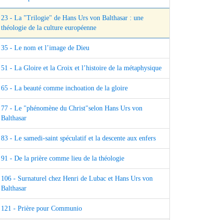
23 - La "Trilogie" de Hans Urs von Balthasar : une
théologie de la culture européenne
35 - Le nom et l’image de Dieu
51 - La Gloire et la Croix et l’histoire de la métaphysique
65 - La beauté comme inchoation de la gloire
77 - Le "phénomène du Christ"selon Hans Urs von
Balthasar
83 - Le samedi-saint spéculatif et la descente aux enfers
91 - De la prière comme lieu de la théologie
106 - Surnaturel chez Henri de Lubac et Hans Urs von
Balthasar
121 - Prière pour Communio