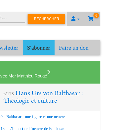
0
RECHERCHER
wsletter
S'abonner
Faire un don
en avec Mgr Matthieu Rougé
Hans Urs von Balthasar :
n°178
Théologie et culture
9 - Balthasar : une figure et une oeuvre
13 - L’impact de l’oeuvre de Balthasar