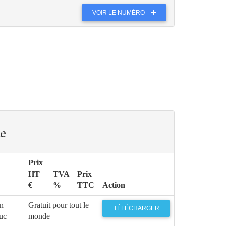
VOIR LE NUMÉRO
e
Prix
HT
TVA
Prix
€
%
TTC
Action
on
Gratuit pour tout le
TÉLÉCHARGER
uc
monde