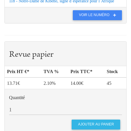
118 - Notre-Dame de Kibeho, signe d’espérance pour l’Afrique
VOIR LE NUMÉRO
Revue papier
Prix HT €*
TVA %
Prix TTC*
Stock
13.71€
2.10%
14.00€
45
Quantité