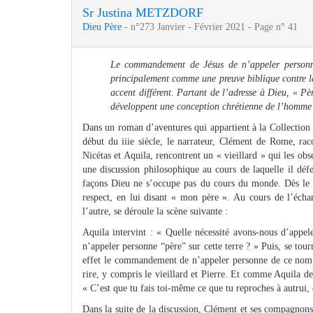
Sr Justina METZDORF
Dieu Père
- n°273 Janvier - Février 2021 - Page n° 41
Le commandement de Jésus de n’appeler personne
principalement comme une preuve biblique contre la
accent différent. Partant de l’adresse à Dieu, « Pèr
développent une conception chrétienne de l’homme b
Dans un roman d’aventures qui appartient à la Collection
début du iiie siècle, le narrateur, Clément de Rome, rac
Nicétas et Aquila, rencontrent un « vieillard » qui les obs
une discussion philosophique au cours de laquelle il défe
façons Dieu ne s’occupe pas du cours du monde. Dès le d
respect, en lui disant « mon père ». Au cours de l’échan
l’autre, se déroule la scène suivante :
Aquila intervint : « Quelle nécessité avons-nous d’ap
n’appeler personne “père” sur cette terre ? » Puis, se tour
effet le commandement de n’appeler personne de ce nom.
rire, y compris le vieillard et Pierre. Et comme Aquila dema
« C’est que tu fais toi-même ce que tu reproches à autrui,
Dans la suite de la discussion, Clément et ses compagnons