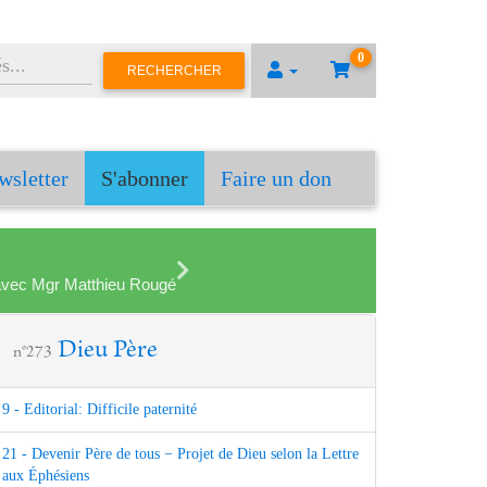
0
RECHERCHER
wsletter
S'abonner
Faire un don
en avec Mgr Matthieu Rougé
Dieu Père
n°273
9 - Editorial: Difficile paternité
21 - Devenir Père de tous − Projet de Dieu selon la Lettre
aux Éphésiens