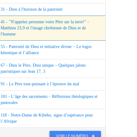
31 - Dieu à l'horizon de la paternité
41 - "N'appelez personne votre Père sur la terre!" -
Matthieu 23,9 et l'image chrétienne de Dieu et de
l'homme
55 - Paternité de Dieu et initiative divine − Le logos
kénotique et l’alliance
67 - Dieu le Père, Dieu unique – Quelques jalons
patristiques sur Jean 17, 3
91 - Le Père tout-puissant à l’épreuve du mal
101 - L’âge des sacrements – Réflexions théologiques et
pastorales
118 - Notre-Dame de Kibeho, signe d’espérance pour
l’Afrique
VOIR LE NUMÉRO