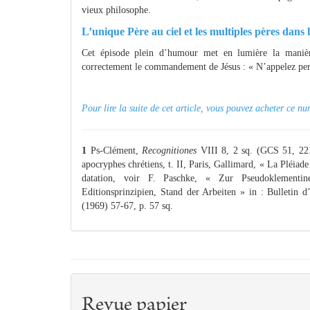
vieux philosophe.
L’unique Père au ciel et les multiples pères dans 
Cet épisode plein d’humour met en lumière la manièr
correctement le commandement de Jésus : « N’appelez perso
Pour lire la suite de cet article, vous pouvez acheter ce 
1
Ps-Clément,
Recognitiones
VIII 8, 2 sq. (GCS 51, 22
apocryphes chrétiens, t. II, Paris, Gallimard, « La Pléiade
datation, voir F. Paschke, « Zur Pseudoklementinen
Editionsprinzipien, Stand der Arbeiten » in : Bulletin d
(1969) 57-67, p. 57 sq.
Revue papier