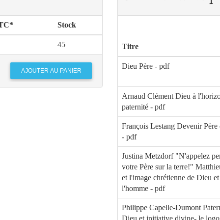
TTC*
Stock
45
Titre
Dieu Père - pdf
Arnaud Clément Dieu à l'horizo
paternité - pdf
François Lestang Devenir Père 
- pdf
Justina Metzdorf "N'appelez pe
votre Père sur la terre!" Matthi
et l'image chrétienne de Dieu et
l'homme - pdf
Philippe Capelle-Dumont Patern
Dieu et initiative divine- le logo