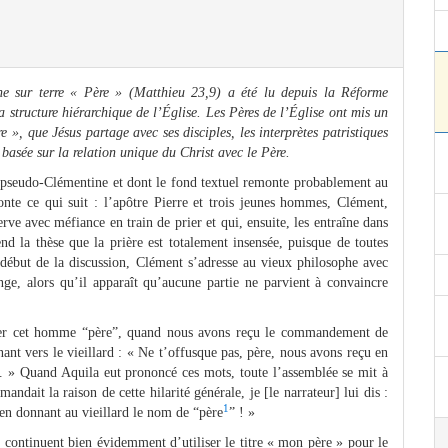
 sur terre « Père » (Matthieu 23,9) a été lu depuis la Réforme
 structure hiérarchique de l’Église. Les Pères de l’Église ont mis un
e », que Jésus partage avec ses disciples, les interprètes patristiques
asée sur la relation unique du Christ avec le Père.
 pseudo-Clémentine et dont le fond textuel remonte probablement au
onte ce qui suit : l’apôtre Pierre et trois jeunes hommes, Clément,
erve avec méfiance en train de prier et qui, ensuite, les entraîne dans
nd la thèse que la prière est totalement insensée, puisque de toutes
ébut de la discussion, Clément s’adresse au vieux philosophe avec
ge, alors qu’il apparaît qu’aucune partie ne parvient à convaincre
peler cet homme “père”, quand nous avons reçu le commandement de
nant vers le vieillard : « Ne t’offusque pas, père, nous avons reçu en
 » Quand Aquila eut prononcé ces mots, toute l’assemblée se mit à
ndait la raison de cette hilarité générale, je [le narrateur] lui dis :
1
 en donnant au vieillard le nom de “père
” ! »
 continuent bien évidemment d’utiliser le titre « mon père » pour le