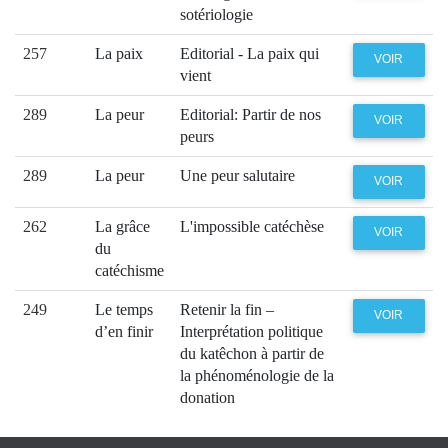
sotériologie
257
La paix
Editorial - La paix qui
VOIR
vient
289
La peur
Editorial: Partir de nos
VOIR
peurs
289
La peur
Une peur salutaire
VOIR
262
La grâce
L'impossible catéchèse
VOIR
du
catéchisme
249
Le temps
Retenir la fin –
VOIR
d’en finir
Interprétation politique
du katêchon à partir de
la phénoménologie de la
donation