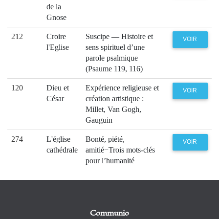
de la
Gnose
212
Croire
Suscipe — Histoire et
VOIR
l'Eglise
sens spirituel d’une
parole psalmique
(Psaume 119, 116)
120
Dieu et
Expérience religieuse et
VOIR
César
création artistique :
Millet, Van Gogh,
Gauguin
274
L'église
Bonté, piété,
VOIR
cathédrale
amitié−Trois mots-clés
pour l’humanité
Communio