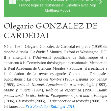
France légalise l'euthanasie. Entretien avec Mgr
Matthieu Rougé
Olegario GONZALEZ DE
CARDEDAL
Né en 1934, Olegario Gonzalez de Cardedal est prêtre (1959) du
diocèse d’Avila. Il a étudié à Munich, Oxford et Washington, DC.
Il a enseigné à l’Université pontificale de Salamanque et a
appartenu à la Commission théologique internationale. Membre de
la Real Academia de Ciencias Morales y Políticas, il a participé à
la fondation de la revue espagnole Communio. Principales
publications :
La gloria del hombre
(1985),
España por pensar
(1985),
Jesús de Nazaret. Aproximación a la cristología
(1993),
Madre y muerte
(1994),
Raíz de la esperanza
(1996),
Cuatro
poetas desde la otra ladera. Prolegómenos para una cristología
(1996),
Cristología
(2005),
El quehacer de la teología
(2008). Il a
été lauréat du
Prix Fondation Ratzinger 2011
.