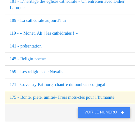
101 - L’héritage des églises cathédrale - Un entretien avec Didier
Laroque
109 - La cathédrale aujourd’hui
119 - « Monet. Ah ! les cathédrales ! »
141 - présentation
145 - Religio poetae
159 - Les religions de Novalis
171 - Coventry Patmore, chantre du bonheur conjugal
175 - Bonté, piété, amitié−Trois mots-clés pour l’humanité
VOIR LE NUMÉRO