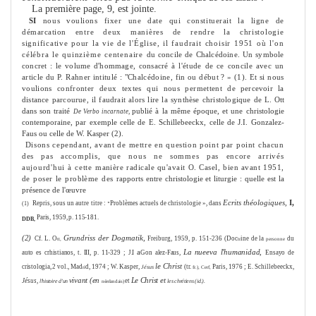
La première page, 9, est jointe.
SI
nous voulions fixer une date qui constituerait la ligne de
démarcation
entre deux manières de rendre la christologie
significative pour la vie de
l'Église, il faudrait choisir 1951
où
l'on
célébra le quinziè
me
centenaire
du concile de Chalcédoine. Un symbole
concret : le volu
me
d'hommage, consacré
à l'étude de ce concile avec un
article du P. Rahner intitulé : "Chalcédoine, fin ou début ? » (1). Et si nous
voulions confronter deux textes qui nous per
me
ttent
de percevoir la
distance parcourue, il faudrait alors lire la synthèse christologique
de L. Ott
dans son traité
publié à la mê
me
époque, et une christologie
De Verbo incarnate,
contemporaine, par exemple celle de E. Schillebeeckx, celle de J.I. Gonzalez-
Faus ou celle de W. Kasper (2).
Disons cependant, avant de
me
ttre en question point par point chacun
des
pas accomplis, que nous ne som
me
s pas encore arrivés
aujourd'hui à cette
manière radicale qu'avait O. Casel, bien avant 1951,
de poser le problè
me
des
rapports entre christologie et liturgie : quelle est la
présence de l'œuvre
Ecrits théologiques,
I,
Repris, sous un autre titre :
Problè
me
s actuels de christologie », dans
(1)
"
Paris, 1959, p. 115-181.
DDB,
(2)
Grundriss der Dogmatik,
Cf. L. O
Freiburg, 1959, p. 151-236 (Doc
ine de la
du
tt,
tr
personne
a
La
nueeva l'humanidad,
auto es crhistianos, t. III, p. 11-329 ; J.I
Gon alez-Faus,
Ensayo de
le Christ
cristologia, 2
vol., Mad
d, 1974 ; W. Kasper,
(tr.
Paris, 1976 ; E. Schillebeeckx,
Jésus
ri
fr.), Cerf,
vivant (en
Le Christ et
Jésus,
et
l'histoire d'un
les chrétiens (id.).
néerlandais)