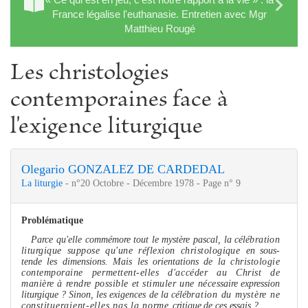
France légalise l'euthanasie. Entretien avec Mgr
Matthieu Rougé
Les christologies
contemporaines face à
l'exigence liturgique
Olegario GONZALEZ DE CARDEDAL
La liturgie
- n°20 Octobre - Décembre 1978 - Page n° 9
Problématique
Parce qu'elle commémore tout le mystère pascal, la célé­
bration
liturgique suppose qu'une réflexion christologique
en sous-
tende les di
me
nsions. Mais les orientations de la
christologie
contemporaine per
me
ttent-elles d'accéder au Christ de
manière à rendre possible et stimuler une néces­
saire expression
liturgique ? Sinon, les exigences de la célé­
bration du mystère ne
constitueraient-elles pas la nor
me
critique de ces essais ?