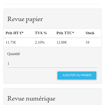
théologiques
121
« Messes » sans prêtre ou office divin ?
Guy
BEDOUELLE
Revue papier
André
GOUZES
Prix HT €*
TVA %
Prix TTC*
Stock
11.75€
2.10%
12.00€
19
Quantité
Revue numérique