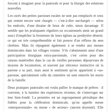
forcent à imaginer pour la pastorale et pour la liturgie des solutions
nouvelles.
Les curés des petites paroisses rurales ne sont pas remplacés et ceux
qui restent encore sont chargés — c'est-à-dire surchargés — selon
les endroits, d'une dizaine de lieux de culte, sinon davantage. Il
semble que les pratiquants réguliers ou occasionnels aient un grand
souci d'empêcher la fermeture de leurs églises au presbytère déserté,
ce qui est très compréhensible et fait preuve d'un réflexe du sens
chrétien. Mais ils répugnent également à se rendre aux messes
dominicales dans les villages voisins. S'ils s'abstiennent ainsi d'une
participation liturgique extra-paroissiale, c'est certes pour des
raisons matérielles dans le cas de vieilles personnes dépourvues de
moyens de locomotion, et souvent par réticence instinctive où la
paresse a sa part, mais aussi le sentiment qu'on appartient à «sa»
paroisse, spécialement celle du cimetière où sont enterrés les morts
de la famille.
Deux pratiques pastorales ont voulu pallier le manque de prêtres : il
convient, à la lumière des expériences récentes, de s'interroger sur
leur bien-fondé. La première est un regroupement périodique des
fidèles pour la célébration dominicale, qu'on appelle messe
«interparoissiale» ou messe « de secteur» (ancien doyenné). Elle