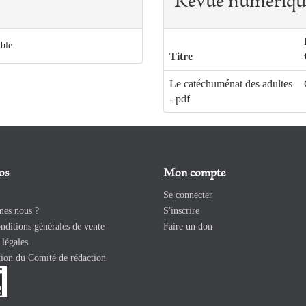
Revue numériqu
ible
Titre
Le catéchuménat des adultes
- pdf
os
Mon compte
Se connecter
es nous ?
S'inscrire
ditions générales de vente
Faire un don
légales
ion du Comité de rédaction