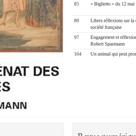
85
« Biglietto » du 12 mai
89
Libres réflexions sur la
société française
97
Engagement et réflexion
Robert Spaemann
104
Un animal qui peut pro
113
Comment as-tu pu faire c
philosophique sur le sen
l’indécence d’aujourd’h
120
Dignité de l’homme et 