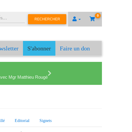
0
RECHERCHER
wsletter
S'abonner
Faire un don
en avec Mgr Matthieu Rougé
llé
Editorial
Signets