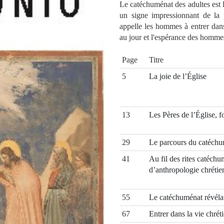
Le catéchuménat des adultes est la
un signe impressionnant de la 
appelle les hommes à entrer dans
au jour et l'espérance des hommes
Page
Titre
5
La joie de l’Église
13
Les Pères de l’Église, 
29
Le parcours du catéch
41
Au fil des rites catéch
d’anthropologie chrétie
55
Le catéchuménat révélate
67
Entrer dans la vie chré