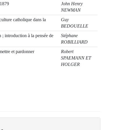
 1879
John Henry
NEWMAN
 culture catholique dans la
Guy
BEDOUELLE
 ; introduction à la pensée de
Stéphane
ROBILLIARD
mettre et pardonner
Robert
SPAEMANN ET
HOLGER
ZABOROWSKI
e que tu as fait ? Essai
Robert
timent de la honte et sur
SPAEMANN
ui
nature humaine
Robert
SPAEMANN