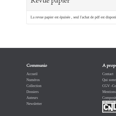
Revue papier
La revue papier est épuisée , seul l'achat de pdf est dispon
Communio
A prop
Accueil
Contact
Numéros
Qui somm
Collection
CGV -Con
Dossiers
Mentions 
Auteurs
Composit
Newsletter