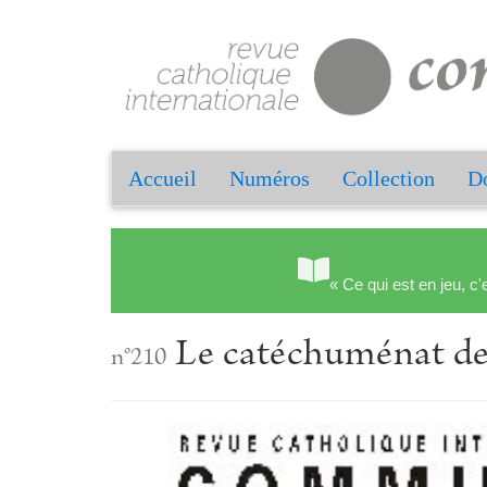
Accueil
Numéros
Collection
Do
« Ce qui est en jeu, c'
Le catéchuménat de
n°210