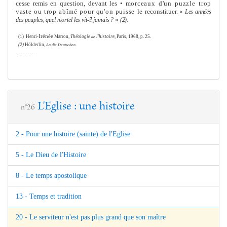
cesse remis en question, devant les •
morceaux d'un puzzle trop
vaste ou trop abîmé pour qu'on puisse le
reconstituer. «
Les années
»
des peuples, quel mortel les vit-il jamais ?
(2).
Irénée
(1)
Henri-
Marrou,
Théologie
l'histoire,
Paris, 1968, p. 25.
de
(2)
Hölderlin,
An die Deutschen.
……..
L'Eglise : une histoire
n°26
2 - Pour une histoire (sainte) de l'Eglise
5 - Le Dieu de l'Histoire
8 - Le temps apostolique
13 - Temps et tradition
20 - Le serviteur n'est pas plus grand que son maître