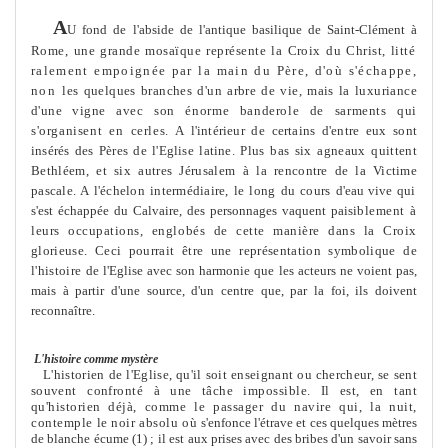
A
U fond de l'abside de l'antique basilique de Saint-Clé
me
nt à
Ro
me
, une grande mosaïque représente la Croix du Christ, litté­
rale
me
nt empoignée par la main du Père, d'où s'échappe,
non
les quelques branches d'un arbre de vie, mais la luxuriance
d'une vigne
avec son énor
me
banderole de sar
me
nts qui
s'organisent en cerles. A
l'intérieur de certains d'entre eux sont
insérés des Pères de l'Eglise latine.
Plus bas six agneaux quittent
Bethléem, et six autres Jérusalem à la ren­
contre de la Victi
me
pascale. A l'échelon intermédiaire, le long du cours
d'eau vive qui
s'est échappée du Calvaire, des personnages vaquent paisi­
ble
me
nt à
leurs occupations, englobés de cette manière dans la Croix
glorieuse. Ceci pourrait être une représentation symbolique de
l'histoire
de l'Eglise avec son harmonie que les acteurs ne voient pas,
mais à partir d'une source, d'un centre que, par la foi, ils doivent
reconnaître.
L'histoire com
me
mystère
L'historien de l'Eglise, qu'il soit enseignant ou chercheur, se sent
sou­
vent confronté à une tâche impossible. Il est, en tant
qu'historien déjà,
com
me
le passager du navire qui, la nuit,
contemple le noir absolu où
s'enfonce l'étrave et ces quelques mètres
de blanche écu
me
(1) ; il est aux prises avec des bribes d'un savoir sans