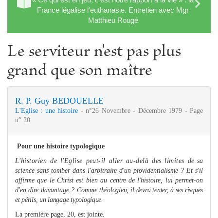
France légalise l'euthanasie. Entretien avec Mgr
Matthieu Rougé
Le serviteur n'est pas plus
grand que son maître
R. P. Guy BEDOUELLE
L'Eglise : une histoire
- n°26 Novembre - Décembre 1979 - Page
n° 20
Pour une histoire typologique
L'historien de l'Eglise peut-il aller au-delà des limites
de sa
science sans tomber dans l'arbitraire d'un provi­dentialis
me
? Et s'il
affir
me
que le Christ est bien au centre de l'histoire, lui per
me
t-on
d'en dire davantage ? Com
me
théologien, il devra tenter, à ses risques
et périls, un langage typologique.
La première page, 20, est jointe.