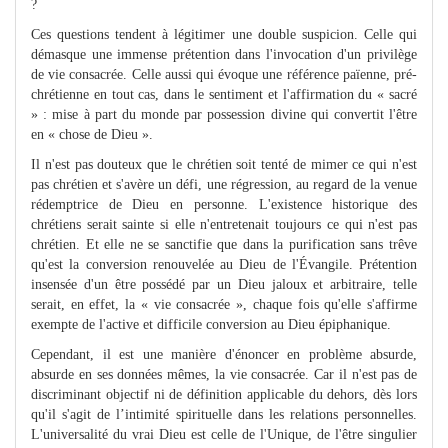
?
Ces questions tendent à légitimer une double suspicion. Celle qui
démasque une immense prétention dans l'invocation d'un privilège
de vie consacrée. Celle aussi qui évoque une référence païenne, pré-
chrétienne en tout cas, dans le sentiment et l'affirmation du « sacré
» : mise à part du monde par possession divine qui convertit l'être
en « chose de Dieu ».
Il n'est pas douteux que le chrétien soit tenté de mimer ce qui n'est
pas chrétien et s'avère un défi, une régression, au regard de la venue
rédemp­trice de Dieu en personne. L'existence historique des
chrétiens serait sainte si elle n'entretenait toujours ce qui n'est pas
chrétien. Et elle ne se sanctifie que dans la purification sans trêve
qu'est la conversion renou­velée au Dieu de l'Évangile. Prétention
insensée d'un être possédé par un Dieu jaloux et arbitraire, telle
serait, en effet, la « vie consacrée », chaque fois qu'elle s'affirme
exempte de l'active et difficile conversion au Dieu épiphanique.
Cependant, il est une manière d'énoncer en problème absurde,
absurde en ses données mêmes, la vie consacrée. Car il n'est pas de
discriminant objectif ni de définition applicable du dehors, dès lors
qu'il s'agit de l’intimité spirituelle dans les relations personnelles.
L'universalité du vrai Dieu est celle de l'Unique, de l'être singulier