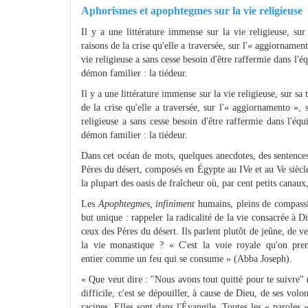
Aphorismes et apophtegmes sur la vie religieuse
Il y a une littérature immense sur la vie religieuse, sur 
raisons de la crise qu'elle a traversée, sur l'« aggiornament
vie religieuse a sans cesse besoin d'être raffermie dans l'é
démon familier : la tiédeur.
Il y a une littérature immense sur la vie religieuse, sur sa 
de la crise qu'elle a traversée, sur l'« aggiornamento », 
religieuse a sans cesse besoin d'être raffermie dans l'éq
démon familier : la tiédeur.
Dans cet océan de mots, quelques anecdotes, des sentences,
Pères du désert, composés en Égypte au IVe et au Ve siècl
la plupart des oasis de fraîcheur où, par cent petits canaux
Les
Apophtegmes, infiniment
humains, pleins de compassio
but unique : rappeler la radicalité de la vie consacrée à D
ceux des Pères du désert. Ils parlent plutôt de jeûne, de ve
la vie monastique ? « C'est la voie royale qu'on pre
entier comme un feu qui se consume » (Abba Joseph).
« Que veut dire : "Nous avons tout quitté pour te suivre" 
difficile, c'est se dépouiller, à cause de Dieu, de ses volon
racines. Elles sont dans l'Évangile. Toutes les « paroles 