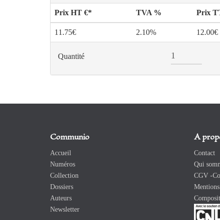
Prix HT €*
TVA %
Prix 
11.75€
2.10%
12.00€
Quantité
Communio
A prop
Accueil
Contact
Numéros
Qui somm
Collection
CGV -Con
Dossiers
Mentions 
Auteurs
Composit
Newsletter