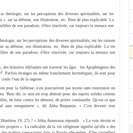
sa théologie, sur les perceptions des diverses spiritualités, sur les
o », sur sa défense, son illustration, etc. Rien de plus explicable. La
quilibre de son paradoxe, d'être réactivée, car toujours la menace son
théologie, sur les
perceptions des diverses spiritualités, sur les raisons
sur sa défense, son illustration, etc. Rien de plus explicable. La vie
uilibre de son paradoxe, d'être réactivée, car toujours la menace son
 des histoires édifiantes ont traversé les âges : les Apophtegmes des
1
e
. Parfois étranges ou même franchement hermétiques, ils sont pour
, coule l'eau de la sagesse.
n pour la faiblesse, n'en poursuivent pas moins sans concession un
ieu. Bien sûr, ce mot est trop abstrait pour des esprits solides comme
illes, de lutte contre les démons, de prière continuelle. Qu'est-ce que
nd sans mesquinerie », dit Abba Benjamin. « C'est devenir tout
(
Matthieu
19, 27) ? « Abba Ammonas répondit : « La voie étroite et
tés propres ». La radicalité de la vie religieuse signifie qu'elle a des
» des maîtres s'enracinent dans la Parole elle-même. Elles rappellent