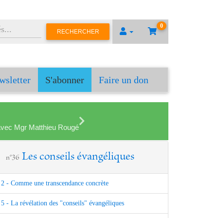
0
RECHERCHER
wsletter
S'abonner
Faire un don
en avec Mgr Matthieu Rougé
Les conseils évangéliques
n°36
2 - Comme une transcendance concrète
5 - La révélation des "conseils" évangéliques