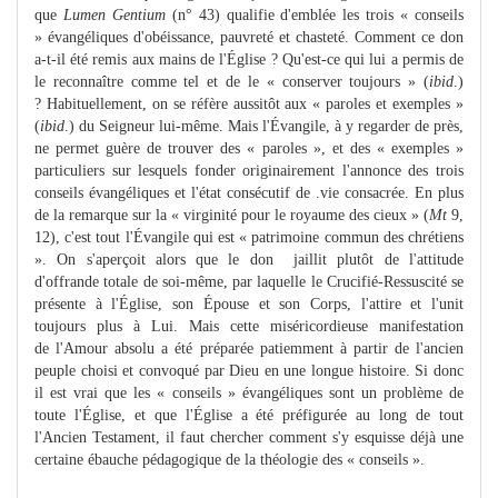
que
Lumen Gentium
(n° 43) qualifie d'emblée les trois « conseils
» évangéliques d'obéissance, pauvreté et chasteté. Comment ce don
a-t-il été remis aux mains de l'Église ? Qu'est-ce qui lui a permis de
le reconnaître comme tel et de le « conserver toujours » (
ibid
.)
? Habituellement, on se réfère aussitôt aux « paroles et exemples »
(
ibid
.) du Seigneur lui-même. Mais l'Évangile, à y regarder de près,
ne permet guère de trouver des « paroles », et des « exemples »
particuliers sur lesquels fonder originairement l'annonce des trois
conseils évangéliques et l'état consécutif de .vie consacrée. En plus
de la remarque sur la « virginité pour le royaume des cieux » (
Mt
9,
12), c'est tout l'Évangile qui est « patrimoine commun des chrétiens
». On s'aperçoit alors que le don jaillit plutôt de l'attitude
d'offrande totale de soi-même, par laquelle le Crucifié-Ressuscité se
présente à l'Église, son Épouse et son Corps, l'attire et l'unit
toujours plus à Lui. Mais cette miséricordieuse manifestation
de l'Amour absolu a été préparée patiemment à partir de l'ancien
peuple choisi et convoqué par Dieu en une longue histoire. Si donc
il est vrai que les « conseils » évangéliques sont un problème de
toute l'Église, et que l'Église a été préfigurée au long de tout
l'Ancien Testament, il faut chercher comment s'y esquisse déjà une
certaine ébauche pédagogique de la théologie des « conseils ».