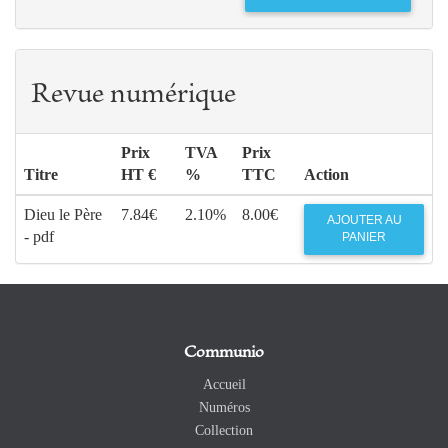
Revue numérique
Prix
TVA
Prix
Titre
HT €
%
TTC
Action
Dieu le Père
7.84€
2.10%
8.00€
AJOUTER AU
- pdf
PANIER
Communio
Accueil
Numéros
Collection