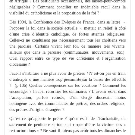
en Afrique ? Les pratiquants occasionnels, des laissés-pour-compte
négligeables ? Comment concilier un indéniable recul dans la
visibilité du catholicisme et la proposition de la foi ?
Dès 1994, la Conférence des Évêques de France, dans sa lettre «
Proposer la foi dans la société actuelle », mettait en relief, à côté
d’une crise d’identité catholique, de fortes attentes religieuses.
Celles-ci ne conduisent pas nécessairement tous les chrétiens vers
une paroisse. Certains vivent leur foi, de manière très vivante,
ailleurs que dans la paroisse (communautés, mouvements, etc.).
Quel rapport entre ce type de vie chrétienne et l’organisation
diocésaine ?
Faut-il s’habituer à ne plus avoir de prêtres ? N’est-on pas en train
d’anticiper d’une manière trop pessimiste sur la baisse des effectifs
? (p.186) Quelles conséquences sur les vocations ? Comment les
encourager ? Faut-il réformer les séminaires ? L’avenir est-il dans
l’acceptation, parfois refusée, d’un clergé diocésain moins
homogène avec des communautés de prêtres, des ordres religieux,
des prêtres d’origine étrangère ?
Qu’est-ce qu’apporte le prêtre ? qu’en est-il de l’Eucharistie, du
sacrement de pénitence surtout qui risque d’être la victime des «
restructurations » ? Ne vaut-il mieux pas avoir tous les dimanches le