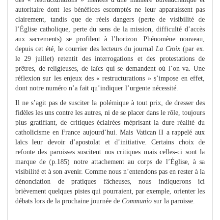
autoritaire dont les bénéfices escomptés ne leur apparaissent pas
clairement, tandis que de réels dangers (perte de visibilité de
l’Église catholique, perte du sens de la mission, difficulté d’accès
aux sacrements) se profilent à l’horizon. Phénomène nouveau,
depuis cet été, le courrier des lecteurs du journal
La Croix
(par ex.
le 29 juillet) retentit des interrogations et des protestations de
prêtres, de religieuses, de laïcs qui se demandent où l’on va. Une
réflexion sur les enjeux des « restructurations » s’impose en effet,
dont notre numéro n’a fait qu’indiquer l’urgente nécessité.
Il ne s’agit pas de susciter la polémique à tout prix, de dresser des
fidèles les uns contre les autres, ni de se placer dans le rôle, toujours
plus gratifiant, de critiques éclairées méprisant la dure réalité du
catholicisme en France aujourd’hui. Mais Vatican II a rappelé aux
laïcs leur devoir d’apostolat et d’initiative. Certains choix de
refonte des paroisses suscitent nos critiques mais celles-ci sont la
marque de (p.185)
notre attachement au corps de l’Église, à sa
visibilité et à son avenir. Comme nous n’entendons pas en rester à la
dénonciation de pratiques fâcheuses, nous indiquerons ici
brièvement quelques pistes qui pourraient, par exemple, orienter les
débats lors de la prochaine journée de
Communio
sur la paroisse.