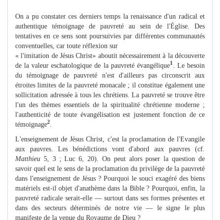
On a pu constater ces derniers temps la renaissance d'un radical et
authentique témoignage de pauvreté au sein de l'Église. Des
tentatives en ce sens sont poursuivies par différentes communautés
conventuelles, car toute réflexion sur
« l'imitation de Jésus Christ» aboutit nécessairement à la découverte
1
de la valeur eschatologique de la pauvreté évangélique
. Le besoin
du témoignage de pauvreté n'est d'ailleurs pas circonscrit aux
étroites limites de la pauvreté monacale ; il constitue également une
sollicitation adressée à tous les chrétiens. La pauvreté se trouve être
l'un des thèmes essentiels de la spiritualité chrétienne moderne ;
l'authenticité de toute évangélisation est justement fonction de ce
2
témoignage
.
L'enseignement de Jésus Christ, c'est la proclamation de l'Evangile
aux pauvres. Les bénédictions vont d'abord aux pauvres (cf.
Matthieu
5, 3 ; Luc 6, 20). On peut alors poser la question de
savoir quel est le sens de la proclamation du privilège de la pauvreté
dans l'enseignement de Jésus ? Pourquoi le souci exagéré des biens
matériels est-il objet d'anathème dans la Bible ? Pourquoi, enfin, la
pauvreté radicale serait-elle — surtout dans ses formes présentes et
dans des secteurs déterminés de notre vie — le signe le plus
manifeste de la venue du Royaume de Dieu ?