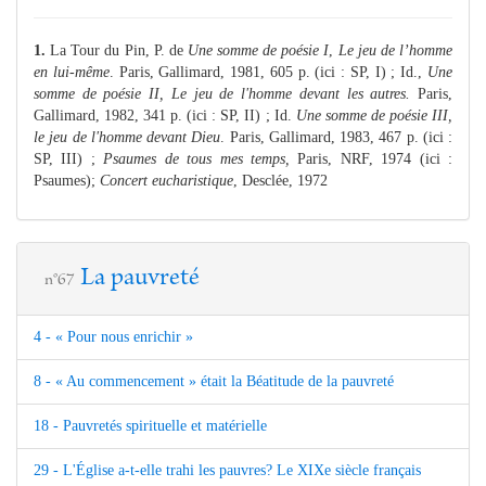
1.
La Tour du Pin, P. de
Une somme de poésie
I
,
Le jeu de l’homme
en lui-même
. Paris, Gallimard, 1981, 605 p. (ici : SP, I) ; Id.,
Une
somme de poésie II, Le jeu de l'homme devant les autres.
Paris,
Gallimard, 1982, 341 p. (ici : SP, II) ; Id.
Une somme de poésie III,
le jeu de l'homme devant Dieu
. Paris, Gallimard, 1983, 467 p. (ici :
SP, III) ;
Psaumes de tous mes temps,
Paris, NRF, 1974 (ici :
Psaumes);
Concert eucharistique
, Desclée, 1972
La pauvreté
n°67
4 - « Pour nous enrichir »
8 - « Au commencement » était la Béatitude de la pauvreté
18 - Pauvretés spirituelle et matérielle
29 - L'Église a-t-elle trahi les pauvres? Le XIXe siècle français