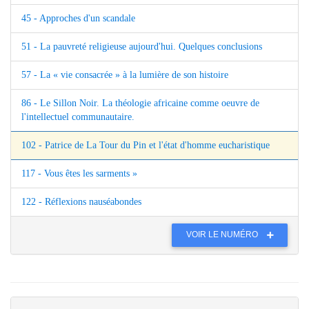
45 - Approches d'un scandale
51 - La pauvreté religieuse aujourd'hui. Quelques conclusions
57 - La « vie consacrée » à la lumière de son histoire
86 - Le Sillon Noir. La théologie africaine comme oeuvre de
l'intellectuel communautaire.
102 - Patrice de La Tour du Pin et l'état d'homme eucharistique
117 - Vous êtes les sarments »
122 - Réflexions nauséabondes
VOIR LE NUMÉRO