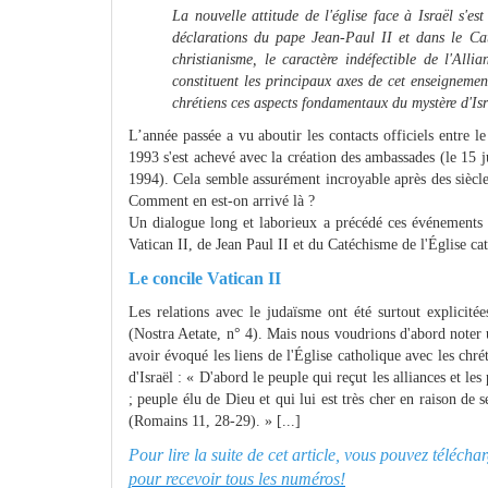
La nouvelle attitude de l'église face à Israël s'e
déclarations du pape Jean-Paul II et dans le Cat
christianisme, le caractère indéfectible de l'All
constituent les principaux axes de cet enseignemen
chrétiens ces aspects fondamentaux du mystère d'Isr
L’année passée a vu aboutir les contacts officiels entre 
1993 s'est achevé avec la création des ambassades (le 15 ju
1994). Cela semble assurément incroyable après des siècl
Comment en est-on arrivé là ?
Un dialogue long et laborieux a précédé ces événements po
Vatican II, de Jean Paul II et du Catéchisme de l'Église ca
Le concile Vatican II
Les relations avec le judaïsme ont été surtout explicitée
(Nostra Aetate, n° 4). Mais nous voudrions d'abord noter
avoir évoqué les liens de l'Église catholique avec les ch
d'Israël : « D'abord le peuple qui reçut les alliances et le
; peuple élu de Dieu et qui lui est très cher en raison de 
(Romains 11, 28-29). » [...]
Pour lire la suite de cet article, vous pouvez télé
pour recevoir tous les numéros!