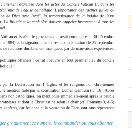
st clairement exprimée dans les actes du Concile Vatican II, dans les
échisme de l'église catholique. L'importance des racines juives du
iance de Dieu avec Israël, la reconnaissance de la judaïté de Jésus
t. La liturgie et la catéchèse doivent rappeler instamment à tous les
aël.
le Vatican et Israël : le processus qui avait commencé le 30 décembre
in 1994) et la signature des lettres d'ac-créditation (le 29 septembre
es de relations durablement mar-quées par de mauvaises expériences.
litiques officiels : ce fut l'oeuvre en tout premier lieu du concile
tholique.
s par la Déclaration sur 1 'Église et les religions non chré-tiennes
 une mention faite par la constitution Lumen Gentium (n° 16). Après
rétiens non catholiques, on mentionne immédiate-ment après le peuple
s promesses et dont le Christ est né selon la chair (cf. Romains 9, 4-5)
ses ancêtres, car les dons et la voca-tion de Dieu sont sans repentance
charger gratuitement ce numéro, le commander ou
vous abonner