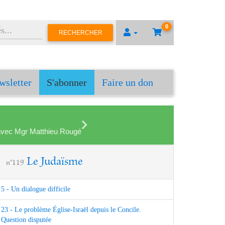
0
RECHERCHER
wsletter
S'abonner
Faire un don
en avec Mgr Matthieu Rougé
Le Judaïsme
n°119
5 - Un dialogue difficile
23 - Le problème Église-Israël depuis le Concile.
Question disputée