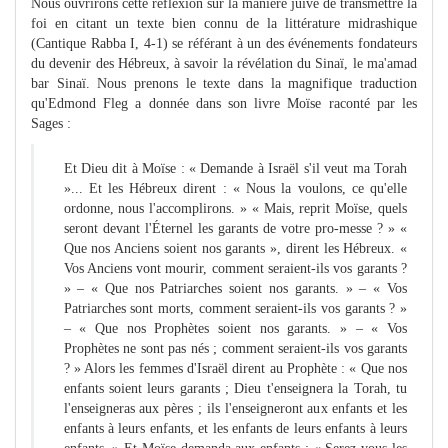
Nous ouvrirons cette réflexion sur la manière juive de transmettre la
foi en citant un texte bien connu de la littérature midrashique
(Cantique Rabba I, 4-1) se référant à un des événements fondateurs
du devenir des Hébreux, à savoir la révélation du Sinaï, le ma'amad
bar Sinaï. Nous prenons le texte dans la magnifique traduction
qu'Edmond Fleg a donnée dans son livre Moïse raconté par les
Sages :
Et Dieu dit à Moïse : « Demande à Israël s'il veut ma Torah
»... Et les Hébreux dirent : « Nous la voulons, ce qu'elle
ordonne, nous l'accomplirons. » « Mais, reprit Moïse, quels
seront devant l'Éternel les garants de votre pro-messe ? » «
Que nos Anciens soient nos garants », dirent les Hébreux. «
Vos Anciens vont mourir, comment seraient-ils vos garants ?
» – « Que nos Patriarches soient nos garants. » – « Vos
Patriarches sont morts, comment seraient-ils vos garants ? »
– « Que nos Prophètes soient nos garants. » – « Vos
Prophètes ne sont pas nés ; comment seraient-ils vos garants
? » Alors les femmes d'Israël dirent au Prophète : « Que nos
enfants soient leurs garants ; Dieu t'enseignera la Torah, tu
l'enseigneras aux pères ; ils l'enseigneront aux enfants et les
enfants à leurs enfants, et les enfants de leurs enfants à leurs