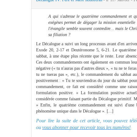
A qui s'adresse le quatrième commandement et qu
exégèses permet de dégager la mission essentielle d
l'évangile semble souvent contredire... mais le Chri
sa filiation ?
Le Décalogue a suivi un long processus avant d'en arriver 
Exode 20, 2-17 et Deutéronome 5, 6-21. Le quatrième
sabbat, à une étape plus récente que le reste. Leur absen
Ces deux commandements ont également en commun leur fo
négative (« tu n'auras pas d'autres dieux », « tu ne te fe
tu ne tueras pas », etc.), le commandement du sabbat au
positivement : « Tu te souviendras du jour du sabbat pour 
commandement, ce fait est considéré comme une raison 
formulation positive. « La formulation positive actu
considérée comme faisant partie du Décalogue primitif. Ma
» Enfin, le quatrième commandement est suivi d'une b
phénomène unique dans le Décalogue ». [...]
Pour lire la suite de cet article, vous pouvez té
ou
vous abonner pour recevoir tous les numéros!