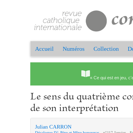
Accueil
Numéros
Collection
Do
« Ce qui est en jeu, c'
Le sens du quatrième c
de son interprétation
Julian CARRON
Décalogue IV: Père et Mère honoreras
- n°117 Janvier - F