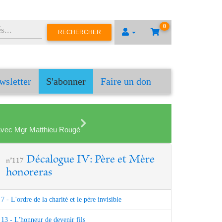
0
RECHERCHER
wsletter
S'abonner
Faire un don
en avec Mgr Matthieu Rougé
Décalogue IV: Père et Mère
n°117
honoreras
7 - L'ordre de la charité et le père invisible
13 - L'honneur de devenir fils