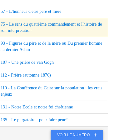
57 - L'honneur d'être père et mère
75 - Le sens du quatrième commandement et l'histoire de
son interprétation
93 - Figures du père et de la mère ou Du premier homme
au dernier Adam
107 - Une prière de van Gogh
112 - Prière (automne 1876)
119 - La Conférence du Caire sur la population : les vrais
enjeux
131 - Notre École et notre foi chrétienne
135 - Le purgatoire : pour faire peur?
VOIR LE NUMÉRO