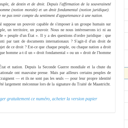
ple, de destin et de droit. Depuis l'affirmation de la souveraineté
l'homme (notion morale) et un droit fondamental (notion juridique).
 de ne pas tenir compte du sentiment d'appartenance à une nation.
nal suppose un pouvoir capable de s'imposer à un groupe humain sur
uple, un territoire, un pouvoir. Nous ne nous intéresserons ici ni au
de « peuple d'un État ». Il y a des questions d'ordre juridique : que
ranti par tant de documents internationaux ? S'agit-il d'un droit de
ujet de ce droit ? Est-ce que chaque peuple, ou chaque nation a droit
haque homme a-t-il un « droit fondamental » ou un « droit de l'homme
 État et nation. Depuis la Seconde Guerre mondiale et la chute du
 nationale ont mauvaise presse. Mais par ailleurs certains peuples de
aignent — et ils ne sont pas les seuls — pour leur propre identité
 été largement méconnue lors de la signature du Traité de Maastricht.
arger gratuitement ce numéro, acheter la version papier