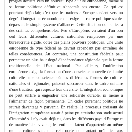
progrès décisifs vers un nouveau type d'unité européenne, même si
sa forme politique définitive n'apparaît pas encore. Ce qui est
pourtant déjà clair, c'est que les nations d'Europe tendent vers un
degré d'intégration économique qui exige un cadre politique stable,
dépassant le simple système d'alliances. Cette situation donne lieu à
des craintes compréhensibles. Peu d'Européens verraient d'un bon
oeil leurs différentes cultures nationales remplacées par une
bureaucratie rigide, dotée des pleins pouvoirs politiques. Une unité
européenne de type fédéral ne devrait cependant pas entraîner de
telles conséquences. Au contraire, une constitution fédérale peut
permettre un plus haut degré d'indépendance régionale que la forme
traditionnelle de l'État national. Par ailleurs, l'unification
européenne exige la formation d'une conscience nouvelle de l'unité
culturelle, une conscience où les différentes formes de culture,
nationales et régionales, puissent s'accorder dans le cadre unitaire
d'une tradition qui respecte leur diversité. L'intégration économique
ne peut suffire à engendrer une solidarité durable, ni même à
l'alimenter de façon permanente. Un cadre purement politique ne
saurait davantage y parvenir. En réalité, le processus croissant de
l'intégration européenne aurait à peine pu atteindre son stade actuel
d'intensité s'il n'y avait déjà eu, dans les différents pays d'Europe et
de manière bien vivante, le sentiment latent d'appartenir au même
monde culturel sans que cela porte pour autant préjudice aux