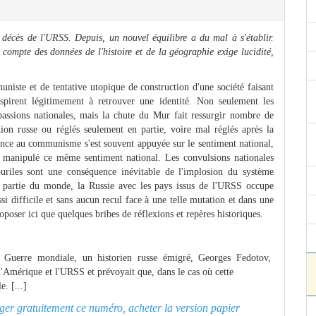
 décès de l'URSS. Depuis, un nouvel équilibre a du mal à s'établir.
t compte des données de l'histoire et de la géographie exige lucidité,
iste et de tentative utopique de construction d'une société faisant
aspirent légitimement à retrouver une identité. Non seulement les
assions nationales, mais la chute du Mur fait ressurgir nombre de
ion russe ou réglés seulement en partie, voire mal réglés après la
stance au communisme s'est souvent appuyée sur le sentiment national,
, manipulé ce même sentiment national. Les convulsions nationales
ouriles sont une conséquence inévitable de l'implosion du système
 partie du monde, la Russie avec les pays issus de l'URSS occupe
 difficile et sans aucun recul face à une telle mutation et dans une
oposer ici que quelques bribes de réflexions et repères historiques.
e Guerre mondiale, un historien russe émigré, Georges Fedotov,
 l'Amérique et l'URSS et prévoyait que, dans le cas où cette
. [...]
arger gratuitement ce numéro, acheter la version papier