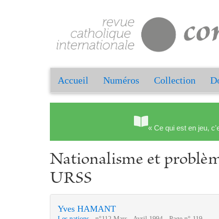
Accueil
Numéros
Collection
Do
« Ce qui est en jeu, c'
Nationalisme et problèm
URSS
Yves HAMANT
Les nations
- n°112 Mars - Avril 1994 - Page n° 119