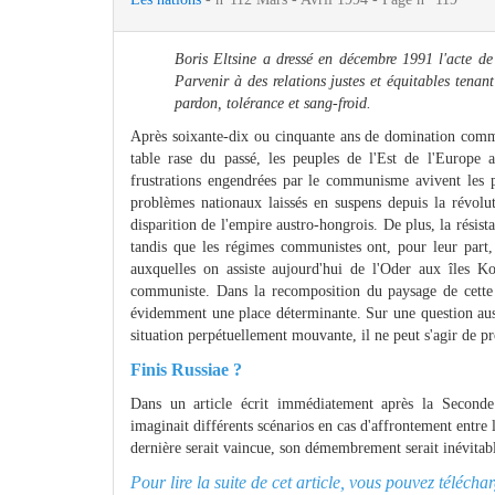
Boris Eltsine a dressé en décembre 1991 l'acte de
Parvenir à des relations justes et équitables tenan
pardon, tolérance et sang-froid.
Après soixante-dix ou cinquante ans de domination commun
table rase du passé, les peuples de l'Est de l'Europe 
frustrations engendrées par le communisme avivent les p
problèmes nationaux laissés en suspens depuis la révolut
disparition de l'empire austro-hongrois. De plus, la rési
tandis que les régimes communistes ont, pour leur part
auxquelles on assiste aujourd'hui de l'Oder aux îles K
communiste. Dans la recomposition du paysage de cette
évidemment une place déterminante. Sur une question aussi
situation perpétuellement mouvante, il ne peut s'agir de pr
Finis Russiae ?
Dans un article écrit immédiatement après la Second
imaginait différents scénarios en cas d'affrontement entre
dernière serait vaincue, son démembrement serait inévitable
Pour lire la suite de cet article, vous pouvez téléch