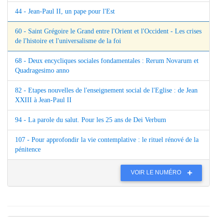
44 - Jean-Paul II, un pape pour l'Est
60 - Saint Grégoire le Grand entre l'Orient et l'Occident - Les crises
de l'histoire et l'universalisme de la foi
68 - Deux encycliques sociales fondamentales : Rerum Novarum et
Quadragesimo anno
82 - Etapes nouvelles de l'enseignement social de l'Eglise : de Jean
XXIII à Jean-Paul II
94 - La parole du salut. Pour les 25 ans de Dei Verbum
107 - Pour approfondir la vie contemplative : le rituel rénové de la
pénitence
VOIR LE NUMÉRO