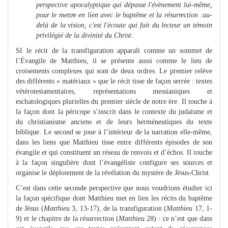
perspective apocalyptique qui dépasse l'évènement lui-même,
pour le mettre en lien avec le baptême et la résurrection :
au-
delà de la vision, c'est l'écoute qui fait du lecteur un témoin
privilégié de la divinité du Christ.
SI le récit de la transfiguration apparaît comme un sommet de
l’Évangile de Matthieu, il se présente aussi comme le lieu de
croisements complexes qui sont de deux ordres. Le premier relève
des différents « matériaux » que le récit tisse de façon serrée : textes
vétérotestamentaires, représentations messianiques et
eschatologiques plurielles du premier siècle de notre ère. Il touche à
la façon dont la péricope s’inscrit dans le contexte du judaïsme et
du christianisme anciens et de leurs herméneutiques du texte
biblique. Le second se joue à l’intérieur de la narration elle-même,
dans les liens que Matthieu tisse entre différents épisodes de son
évangile et qui constituent un réseau de renvois et d’échos. Il touche
à la façon singulière dont l’évangéliste configure ses sources et
organise le déploiement de la révélation du mystère de Jésus-Christ.
C’est dans cette seconde perspective que nous voudrions étudier ici
la façon spécifique dont Matthieu met en lien les récits du baptême
de Jésus (
Matthieu
3, 13-17), de la transfiguration (
Matthieu
17, 1-
9) et le chapitre de la résurrection (
Matthieu
28) : ce n’est que dans