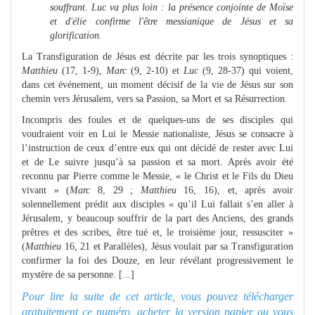
souffrant. Luc va plus loin : la présence conjointe de Moïse
et d'élie confirme l'être messianique de Jésus et sa
glorification.
La Transfiguration de Jésus est décrite par les trois synoptiques :
Matthieu
(17, 1-9),
Marc
(9, 2-10) et
Luc
(9, 28-37) qui voient,
dans cet événement, un moment décisif de la vie de Jésus sur son
chemin vers Jérusalem, vers sa Passion, sa Mort et sa Résurrection.
Incompris des foules et de quelques-uns de ses disciples qui
voudraient voir en Lui le Messie nationaliste, Jésus se consacre à
l’instruction de ceux d’entre eux qui ont décidé de rester avec Lui
et de Le suivre jusqu’à sa passion et sa mort. Après avoir été
reconnu par Pierre comme le Messie, « le Christ et le Fils du Dieu
vivant » (
Marc
8, 29 ;
Matthieu
16, 16), et, après avoir
solennellement prédit aux disciples « qu’il Lui fallait s’en aller à
Jérusalem, y beaucoup souffrir de la part des Anciens, des grands
prêtres et des scribes, être tué et, le troisième jour, ressusciter »
(
Matthieu
16, 21 et Parallèles), Jésus voulait par sa Transfiguration
confirmer la foi des Douze, en leur révélant progressivement le
mystère de sa personne. [...]
Pour lire la suite de cet article, vous pouvez télécharger
gratuitement ce numéro, acheter la version papier ou
vous