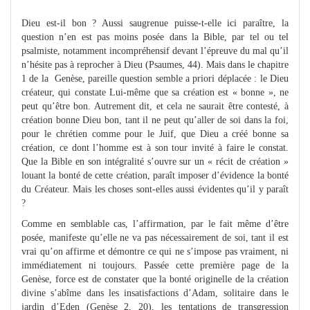
Dieu est-il bon ? Aussi saugrenue puisse-t-elle ici paraître, la
question n’en est pas moins posée dans la Bible, par tel ou tel
psalmiste, notamment incompréhensif devant l’épreuve du mal qu’il
n’hésite pas à reprocher à Dieu (Psaumes, 44). Mais dans le chapitre
1 de la Genèse, pareille question semble a priori déplacée : le Dieu
créateur, qui constate Lui-même que sa création est « bonne », ne
peut qu’être bon. Autrement dit, et cela ne saurait être contesté, à
création bonne Dieu bon, tant il ne peut qu’aller de soi dans la foi,
pour le chrétien comme pour le Juif, que Dieu a créé bonne sa
création, ce dont l’homme est à son tour invité à faire le constat.
Que la Bible en son intégralité s’ouvre sur un « récit de création »
louant la bonté de cette création, paraît imposer d’évidence la bonté
du Créateur. Mais les choses sont-elles aussi évidentes qu’il y paraît
?
Comme en semblable cas, l’affirmation, par le fait même d’être
posée, manifeste qu’elle ne va pas nécessairement de soi, tant il est
vrai qu’on affirme et démontre ce qui ne s’impose pas vraiment, ni
immédiatement ni toujours. Passée cette première page de la
Genèse, force est de constater que la bonté originelle de la création
divine s’abîme dans les insatisfactions d’Adam, solitaire dans le
jardin d’Eden (Genèse 2, 20), les tentations de transgression