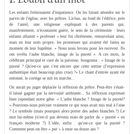
I. L'oubli d'un mot
Les enfants frémissaient d'impatience. On les faisait attendre sur le
parvis de l'église, avec les prêtres. Là-bas, au fond de l'édifice, près
de l'autel, une religieuse expliquait à des parents qui,
manifestement, n'écoutaient guère, le sens de la cérémonie : leurs
enfants allaient « professer » leur foi chrétienne, renouvelant ainsi,
mais en leur nom propre, les promesses qui avaient été faites au
moment de leur baptême. « Nous nous levons pour les recevoir. Ils
ont revêtu l'aube blanche, image de la pureté ». A ces mots, le
célébrant principal et curé de la paroisse, bougonna : « Image de la
pureté ? Qu'est-ce que c'est encore que cette sottise (l'expression
authentique était beaucoup plus crue) ?» Le chant d'entrée ayant été
entonné, le cortège se mit en marche...
On aurait pu juger déplacée la réflexion du prêtre. Peut-être s'était-
il laissé gagner par la nervosité ambiante... Sa réflexion exprimait
bien cependant notre gêne. « L'aube blanche ? Image de la pureté?
« Pouvions-nous préciser vraiment ce qui nous avait mis mal à l'aise
? Le symbole (mais pourquoi alors porter des aubes blanches ?) Le
mot lui-même (n'est-il pas devenu niais de parler de « pureté » en
français moderne ?) L'idée, enfin : qu'est-ce que la pureté ?
Comment peut-on être « pur » à onze ou douze ans ?