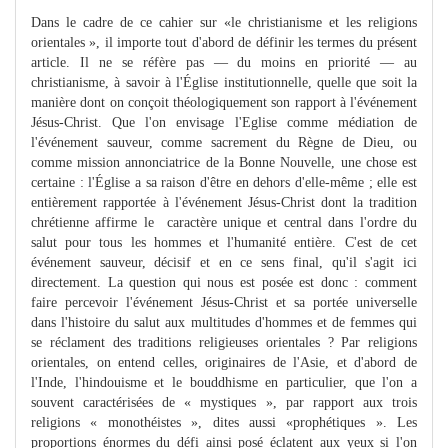
Dans le cadre de ce cahier sur «le christianisme et les religions
orientales », il importe tout d'abord de définir les termes du présent
article. Il ne se réfère pas — du moins en priorité — au
christianisme, à savoir à l'Église institutionnelle, quelle que soit la
manière dont on conçoit théologiquement son rapport à l'événement
Jésus-Christ. Que l'on envisage l'Eglise comme médiation de
l'événement sauveur, comme sacrement du Règne de Dieu, ou
comme mission annonciatrice de la Bonne Nouvelle, une chose est
certaine : l'Église a sa raison d'être en dehors d'elle-même ; elle est
entièrement rapportée à l'événement Jésus-Christ dont la tradition
chrétienne affirme le caractère unique et central dans l'ordre du
salut pour tous les hommes et l'humanité entière. C'est de cet
événement sauveur, décisif et en ce sens final, qu'il s'agit ici
directement. La question qui nous est posée est donc : comment
faire percevoir l'événement Jésus-Christ et sa portée universelle
dans l'histoire du salut aux multitudes d'hommes et de femmes qui
se réclament des traditions religieuses orientales ? Par religions
orientales, on entend celles, originaires de l'Asie, et d'abord de
l'Inde, l'hindouisme et le bouddhisme en particulier, que l'on a
souvent caractérisées de « mystiques », par rapport aux trois
religions « monothéistes », dites aussi «prophétiques ». Les
proportions énormes du défi ainsi posé éclatent aux yeux si l'on