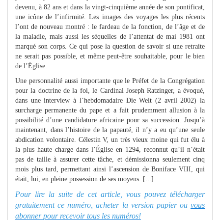
devenu, à 82 ans et dans la vingt-cinquième année de son pontificat,
une icône de l’infirmité. Les images des voyages les plus récents
l’ont de nouveau montré : le fardeau de la fonction, de l’âge et de
la maladie, mais aussi les séquelles de l’attentat de mai 1981 ont
marqué son corps. Ce qui pose la question de savoir si une retraite
ne serait pas possible, et même peut-être souhaitable, pour le bien
de l’Église.
Une personnalité aussi importante que le Préfet de la Congrégation
pour la doctrine de la foi, le Cardinal Joseph Ratzinger, a évoqué,
dans une interview à l’hebdomadaire Die Welt (2 avril 2002) la
surcharge permanente du pape et a fait prudemment allusion à la
possibilité d’une candidature africaine pour sa succession. Jusqu’à
maintenant, dans l’histoire de la papauté, il n’y a eu qu’une seule
abdication volontaire. Célestin V, un très vieux moine qui fut élu à
la plus haute charge dans l’Église en 1294, reconnut qu’il n’était
pas de taille à assurer cette tâche, et démissionna seulement cinq
mois plus tard, permettant ainsi l’ascension de Boniface VIII, qui
était, lui, en pleine possession de ses moyens. [...]
Pour lire la suite de cet article, vous pouvez télécharger
gratuitement ce numéro, acheter la version papier ou
vous
abonner pour recevoir tous les numéros!