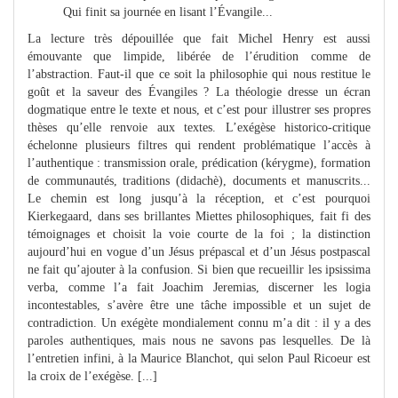
Qui finit sa journée en lisant l’Évangile...
La lecture très dépouillée que fait Michel Henry est aussi
émouvante que limpide, libérée de l’érudition comme de
l’abstraction. Faut-il que ce soit la philosophie qui nous restitue le
goût et la saveur des Évangiles ? La théologie dresse un écran
dogmatique entre le texte et nous, et c’est pour illustrer ses propres
thèses qu’elle renvoie aux textes. L’exégèse historico-critique
échelonne plusieurs filtres qui rendent problématique l’accès à
l’authentique : transmission orale, prédication (kérygme), formation
de communautés, traditions
(didachè), documents et manuscrits...
Le chemin est long jusqu’à la réception, et c’est pourquoi
Kierkegaard, dans ses brillantes Miettes philosophiques, fait fi des
témoignages et choisit la voie courte de la foi ; la distinction
aujourd’hui en vogue d’un Jésus prépascal et d’un Jésus postpascal
ne fait qu’ajouter à la confusion. Si bien que recueillir les ipsissima
verba, comme l’a fait Joachim Jeremias, discerner les logia
incontestables, s’avère être une tâche impossible et un sujet de
contradiction. Un exégète mondialement connu m’a dit : il y a des
paroles authentiques, mais nous ne savons pas lesquelles. De là
l’entretien infini, à la Maurice Blanchot, qui selon Paul Ricoeur est
la croix de l’exégèse. [...]