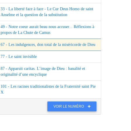
33 - La liberté face à face - Le Cur Deus Homo de saint
Anselme et la question de la substitution
49 - Notre coeur aurait beau nous accuser... Réflexions à
propos de La Chute de Camus
67 - Les indulgences, don total de la miséricorde de Dieu
77 - Le saint invisible
87 - Apparuit caritas. L’image de Dieu : banalité et
originalité d’une encyclique
101 - Les racines traditionalistes de la Fraternité saint Pie
X
VOIR LE NUMÉRO