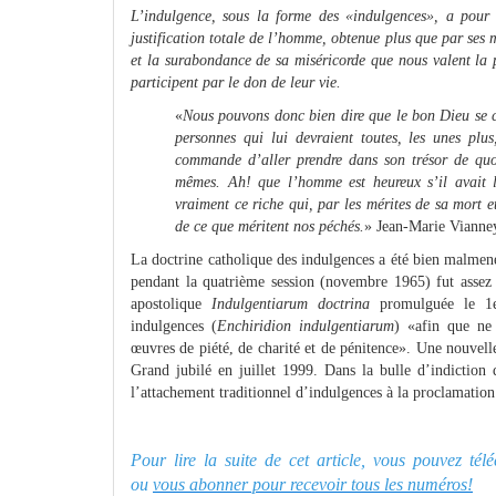
L’indulgence, sous la forme des
«indulgences», a pour 
justification totale de l’homme, obtenue plus que par ses 
et la surabondance de sa miséricorde que nous valent la p
participent par le don de leur vie.
«
Nous pouvons donc bien dire que le bon Dieu se 
personnes qui lui devraient toutes, les unes plus
commande d’aller prendre dans son trésor de quoi
mêmes. Ah! que l’homme est heureux s’il avait le
vraiment ce riche qui, par les mérites de sa mort e
de ce que méritent nos péchés.
» Jean-Marie Vianney
La doctrine catholique des indulgences a été bien malmené
pendant la quatrième session (novembre 1965) fut assez 
apostolique
Indulgentiarum doctrina
promulguée le 1er
indulgences (
Enchiridion indulgentiarum
) «afin que ne 
œuvres de piété, de charité et de pénitence». Une nouvell
Grand jubilé en juillet 1999. Dans la bulle d’indiction
l’attachement traditionnel d’indulgences à la proclamation 
Pour lire la suite de cet article, vous pouvez té
ou
vous abonner pour recevoir tous les numéros!