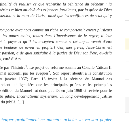
finalité de réaliser ce que recherche la pénitence du pécheur : la
mérites et bien au-delà des exigences juridiques, par la grâce de Dieu
assion et la mort du Christ, ainsi que les souffrances de ceux qui y
comporte avec nous comme un riche se comporterait envers plusieurs
, les autres moins, toutes dans l’impuissance de le payer; il leur
 le payer et qu’il les acceptera comme si cet argent venait d’eux
 bonheur de savoir en profiter! Oui, mes frères, Jésus-Christ est
t passion, a de quoi satisfaire à la justice de Dieu son Père, au-delà
, curé d’Ars.
1
e par l’histoire
. Le projet de réforme soumis au Concile Vatican II
2
mal accueilli par les évêques
. Son report aboutit à la constitution
 janvier 1967; l’art. 13 invite à la révision du Manuel des
soient indulgenciées que les principales prières et les principales
e édition du Manuel fut donc publiée en juin 1968 et révisée pour le
 du jubilé,
Incarnationis mysterium
, un long développement justifie
du jubilé. [...]
lécharger gratuitement ce numéro, acheter la version papier