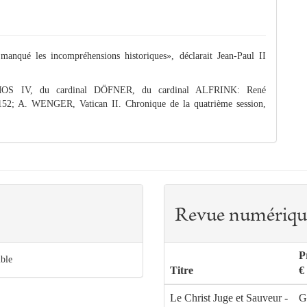
 manqué les incompréhensions historiques», déclarait Jean-Paul II
AXIMOS IV, du cardinal DÖFNER, du cardinal ALFRINK: René
52; A. WENGER, Vatican II. Chronique de la quatrième session,
Revue numériqu
P
ible
Titre
€
Le Christ Juge et Sauveur -
G