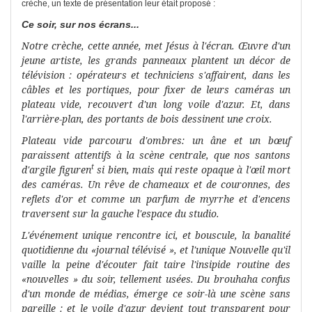
crèche, un texte de présentation leur était proposé :
Ce soir, sur nos écrans...
Notre crèche, cette année, met Jésus à l'écran. Œuvre d'un
jeune artiste, les grands panneaux plantent un décor de
télévision : opéra­teurs et techniciens s'affairent, dans les
câbles et les portiques, pour
fixer de leurs caméras un
plateau vide, recouvert d'un long voile d'azur.
Et, dans
l'arrière-plan, des portants de bois dessinent une croix.
Plateau vide parcouru d'ombres: un âne et un bœuf
paraissent
attentifs à la scène centrale, que nos santons
t
d'argile figuren
si bien,
mais qui reste opaque à l'œil mort
des caméras. Un rêve de chameaux
et de couronnes, des
reflets d'or et comme un parfum de myrrhe et
d'encens
traversent sur la gauche l'espace du studio.
L'événement unique rencontre ici, et bouscule, la banalité
quoti­
dienne du «journal télévisé », et l'unique Nouvelle qu'il
vaille la peine
d'écouter fait taire l'insipide routine des
«nouvelles » du soir, tellement
usées. Du brouhaha confus
d'un monde de médias, émerge ce soir-là
une scène sans
pareille : et le voile d'azur devient tout transparent pour