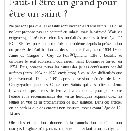
Faut-il être un grand pour
être un saint ?
Ne pensons pas que les enfants sont incapables d'être saints : l'Église
ne leur propose pas une sainteté au rabais, mais la sainteté (d'où ses
exigences), à réaliser selon les modalités propres à leur âge. L'
EGLISE s'est posé plusieurs fois ce problème depuis la présentation
du procès de béatification de deux enfants français en 1934-1935:
Anne de Guigné et Guy de Fontgalland. Elle a béatifié et
canonisé le seul adolescent confesseur, saint Dominique Savio, en
1954. Puis, presque toutes les causes des jeunes confesseurs ont été
arrêtées (entre 1964 et 1978 environ) à cause des difficultés que
je présenterai. Depuis 1981, après la session plénière de la S.
Congrégation pour les Causes des Saints qui a suscité plusieurs
travaux de spécialistes, le feu vert a été donné pour poursuivre
l'étude et la reconnaissance des vertus héroïques requises chez les
jeunes en vue de la proclamation de leur sainteté. Dans cet article,
on ne parlera que des enfants non martyrs, morts avant l'âge de 12-
14 ans.
Obstacles et solutions données à la canonisation d'enfants non
martyrs.L'Eglise n'a jamais canonisé un enfant non martyr en-