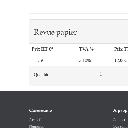
Revue papier
Prix HT €*
TVA %
Prix 
11.75€
2.10%
12.00€
Quantité
Communio
A prop
Accueil
Contact
Numéros
Qui somm