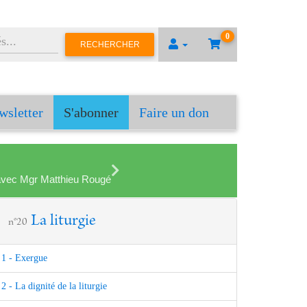
0
RECHERCHER
wsletter
S'abonner
Faire un don
en avec Mgr Matthieu Rougé
La liturgie
n°20
1 - Exergue
2 - La dignité de la liturgie