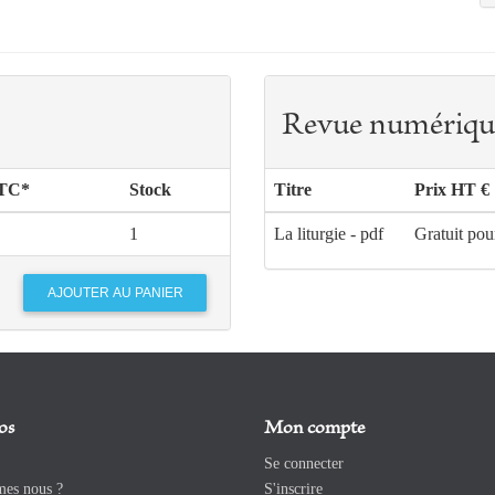
Revue numériqu
TTC*
Stock
Titre
Prix HT €
1
La liturgie - pdf
Gratuit pou
os
Mon compte
Se connecter
es nous ?
S'inscrire